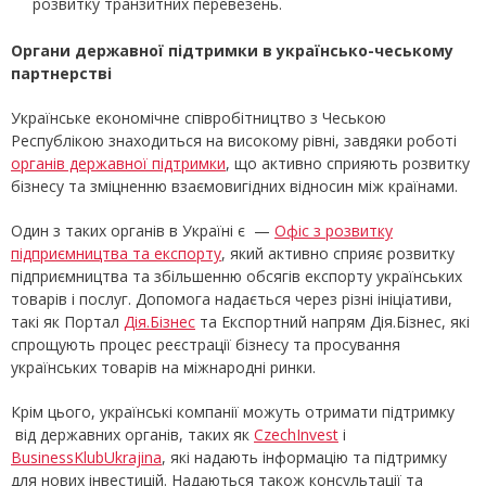
розвитку транзитних перевезень.
Органи державної підтримки в українсько-чеському
партнерстві
Українське економічне співробітництво з Чеською
Республікою знаходиться на високому рівні, завдяки роботі
органів державної підтримки
, що активно сприяють розвитку
бізнесу та зміцненню взаємовигідних відносин між країнами.
Один з таких органів в Україні є —
Офіс з розвитку
підприємництва та експорту
, який активно сприяє розвитку
підприємництва та збільшенню обсягів експорту українських
товарів і послуг. Допомога надається через різні ініціативи,
такі як Портал
Дія.Бізнес
та Експортний напрям Дія.Бізнес, які
спрощують процес реєстрації бізнесу та просування
українських товарів на міжнародні ринки.
Крім цього, українські компанії можуть отримати підтримку
від державних органів, таких як
CzechInvest
і
BusinessKlubUkrajina
, які надають інформацію та підтримку
для нових інвестицій. Надаються також консультації та