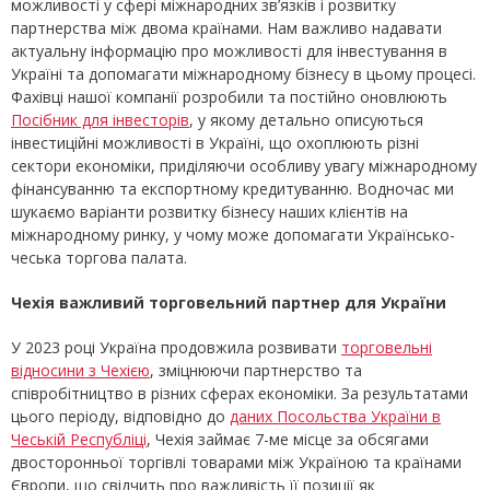
можливості у сфері міжнародних зв’язків і розвитку
партнерства між двома країнами. Нам важливо надавати
актуальну інформацію про можливості для інвестування в
Україні та допомагати міжнародному бізнесу в цьому процесі.
Фахівці нашої компанії розробили та постійно оновлюють
Посібник для інвесторів
, у якому детально описуються
інвестиційні можливості в Україні, що охоплюють різні
сектори економіки, приділяючи особливу увагу міжнародному
фінансуванню та експортному кредитуванню. Водночас ми
шукаємо варіанти розвитку бізнесу наших клієнтів на
міжнародному ринку, у чому може допомагати Українсько-
чеська торгова палата.
Чехія важливий торговельний партнер для України
У 2023 році Україна продовжила розвивати
торговельні
відносини з Чехією
, зміцнюючи партнерство та
співробітництво в різних сферах економіки. За результатами
цього періоду, відповідно до
даних Посольства України в
Чеській Республіці
, Чехія займає 7-ме місце за обсягами
двосторонньої торгівлі товарами між Україною та країнами
Європи, що свідчить про важливість її позиції як