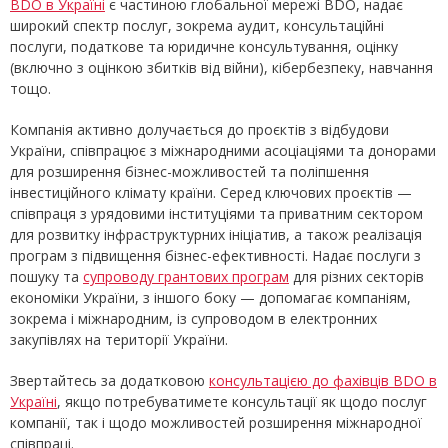
BDO в Україні
є частиною глобальної мережі BDO, надає
широкий спектр послуг, зокрема аудит, консультаційні
послуги, податкове та юридичне консультування, оцінку
(включно з оцінкою збитків від війни), кібербезпеку, навчання
тощо.
Компанія активно долучається до проєктів з відбудови
України, співпрацює з міжнародними асоціаціями та донорами
для розширення бізнес-можливостей та поліпшення
інвестиційного клімату країни. Серед ключових проєктів —
співпраця з урядовими інституціями та приватним сектором
для розвитку інфраструктурних ініціатив, а також реалізація
програм з підвищення бізнес-ефективності. Надає послуги з
пошуку та
супроводу грантових програм
для різних секторів
економіки України, з іншого боку — допомагає компаніям,
зокрема і міжнародним, із супроводом в електронних
закупівлях на території України.
Звертайтесь за додатковою
консультацією до фахівців BDO в
Україні
, якщо потребуватимете консультації як щодо послуг
компанії, так і щодо можливостей розширення міжнародної
співпраці.