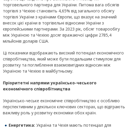
торговельного партнера для України. Питома вага обсягів
торгівлі з Чехією становить 4,65% від загального обсягу
торгівлі України з країнами Європи, що вказує на значний
внесок цієї країни в торгівельні відносини України з
європейськими партнерами. За 2023 рік, обсяг товарообігу
між Україною та Чехією досяг вражаючої цифри 2785,4
мільйонів доларів США.
Ці показники відображають високий потенціал економічного
співробітництва, який може бути подальшим стимулом для
розвитку та поглиблення взаємовигідних відносин між
Україною та Чехією в майбутньому.
Пріоритетні напрями українсько-чеського
економічного співробітництва
Українсько-чеське економічне співробітництво є особливо
перспективним у декількох ключових секторах, що відіграють
важливу роль у розвитку економіки обох країн.
Енергетика:
Україна та Чехія мають потенціал для