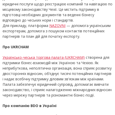
юридичні послуги щодо реєстрацією компаній та навігацією по
місцевому законодавству Чехії. Це містить підтримку в
підготовці необхідних документів та веденні бізнесу
відповідно до чеських норм і стандартів.
Для прикладу, платформа
NAZOVNI
— допомога українським
експортерам, допомога з пошуком контактів потенційних
партнерів та план дій для початку експорту.
Про UKRCHAM
Українсько-чеська торгова палата (UKRCHAM)
створена для
підтримки бізнес-взаємодій між Україною та Чехією. Як
неприбуткова, неполітична організація, вона сприяє розвитку
двосторонніх відносин, об’єднує тисячі потенційних партнерів
і надає всебічну підтримку діловим зв'язкам між країнами.
Палата забезпечує юридичний супровід, допомагає вивчати
законодавство, і сприяє налагодженню міжнародних відносин
через мережу партнерів та різноманітні бізнес-події.
Про компанію BDO в Україні