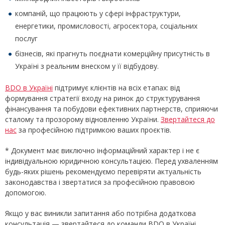
компаній, що працюють у сфері інфраструктури,
енергетики, промисловості, агросектора, соціальних
послуг
бізнесів, які прагнуть поєднати комерційну присутність в
Україні з реальним внеском у її відбудову.
BDO в Україні
підтримує клієнтів на всіх етапах: від
формування стратегії входу на ринок до структурування
фінансування та побудови ефективних партнерств, сприяючи
сталому та прозорому відновленню України.
Звертайтеся до
нас
за професійною підтримкою ваших проєктів.
* Документ має виключно інформаційний характер і не є
індивідуальною юридичною консультацією. Перед ухваленням
будь-яких рішень рекомендуємо перевіряти актуальність
законодавства і звертатися за професійною правовою
допомогою.
Якщо у вас виникли запитання або потрібна додаткова
консультація — звертайтеся до команди BDO в Україні.