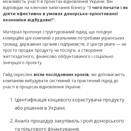
можливість участі в проєктах відновлення України. Він
відповідає на ключове запитання бізнесу: “З
чого почати і як
діяти ефективно в умовах донорсько-орієнтованої
економіки відбудови?”.
Матеріал пропонує структурований підхід, що поєднує
комерційні цілі компаній з реальними потребами українських
громад, державних органів і підприємств. У центрі уваги — не
просто продаж продукту чи послуги, а створення
життєздатного, фінансово обґрунтованого і соціально
значущого проєкту.
Гайд окреслює
вісім послідовних кроків
, які допомагають
компаніям вибудувати системний та практичний підхід до
участі в процесах відновлення України:
Ідентифікація кінцевого користувача продукту
або рішення в Україні.
Аналіз процедур закупівель і ролі донорського
та пільгового фінансування.