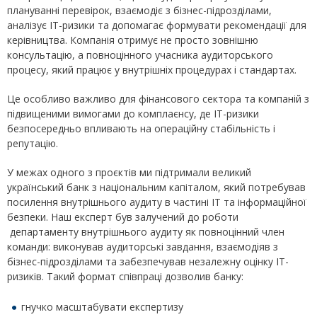
плануванні перевірок, взаємодіє з бізнес-підрозділами,
аналізує ІТ-ризики та допомагає формувати рекомендації для
керівництва. Компанія отримує не просто зовнішню
консультацію, а повноцінного учасника аудиторського
процесу, який працює у внутрішніх процедурах і стандартах.
Це особливо важливо для фінансового сектора та компаній з
підвищеними вимогами до комплаєнсу, де ІТ-ризики
безпосередньо впливають на операційну стабільність і
репутацію.
У межах одного з проєктів ми підтримали великий
український банк з національним капіталом, який потребував
посилення внутрішнього аудиту в частині ІТ та інформаційної
безпеки. Наш експерт був залучений до роботи
департаменту внутрішнього аудиту як повноцінний член
команди: виконував аудиторські завдання, взаємодіяв з
бізнес-підрозділами та забезпечував незалежну оцінку ІТ-
ризиків. Такий формат співпраці дозволив банку:
гнучко масштабувати експертизу