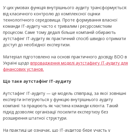
У цих умовах функція внутрішнього аудиту трансформується:
від класичного контролю до комплексної оцінки
технологічного середовища. Проте формування власної
команди ІТ-аудиту часто є тривалим і ресурсомістким
процесом. Саме тому дедалі більше компаній обирають
аутстафінг ІТ-аудиту як практичний спосіб швидко отримати
доступ до необхідної експертизи.
Матеріал підготовлено на основі практичного досвіду BDO в
Україні щодо
впровадження моделі аутстафінгу ІТ-аудиту для
фінансових установ.
Що таке аутстафінг ІТ-аудиту
Аутстафінг ІТ-аудиту — це модель співпраці, за якої зовнішні
експерти інтегруються у функцію внутрішнього аудиту
компанії та працюють як частина команди клієнта. Такий
підхід дозволяє організації посилити експертизу без
розширення штатної структури.
На практиці це означає, що ІТ-аудитор бере участь у