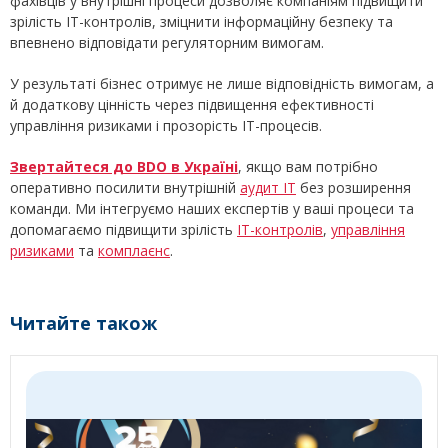
фахівців у внутрішні процеси дозволяє компаніям підвищити
зрілість ІТ-контролів, зміцнити інформаційну безпеку та
впевнено відповідати регуляторним вимогам.
У результаті бізнес отримує не лише відповідність вимогам, а
й додаткову цінність через підвищення ефективності
управління ризиками і прозорість ІТ-процесів.
Звертайтеся до BDO в Україні
, якщо вам потрібно
оперативно посилити внутрішній
аудит ІТ
без розширення
команди. Ми інтегруємо наших експертів у ваші процеси та
допомагаємо підвищити зрілість
ІТ-контролів
,
управління
ризиками
та
комплаєнс
.
Читайте також