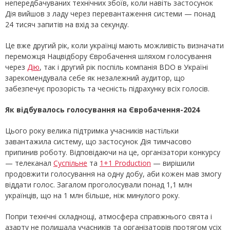
непередбачуваних технічних збоїв, коли навіть застосунок
Дія вийшов з ладу через перевантаження системи — понад
24 тисяч запитів на вхід за секунду.
Це вже другий рік, коли українці мають можливість визначати
переможця Нацвідбору Євробачення шляхом голосування
через
Дію
, так і другий рік поспіль компанія BDO в Україні
зарекомендувала себе як незалежний аудитор, що
забезпечує прозорість та чесність підрахунку всіх голосів.
Як відбувалось голосування на Євробачення-2024
Цього року велика підтримка учасників настільки
завантажила систему, що застосунок Дія тимчасово
припинив роботу. Відповідаючи на це, організатори конкурсу
— телеканал
Суспільне
та
1+1 Production
— вирішили
продовжити голосування на одну добу, аби кожен мав змогу
віддати голос. Загалом проголосували понад 1,1 млн
українців, що на 1 млн більше, ніж минулого року.
Попри технічні складнощі, атмосфера справжнього свята і
азарту не полишала учасників та організаторів протягом усіх