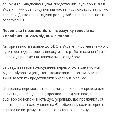
трьох днів. Владислав Пугач, представник і аудитор BDO в
Україні, який був присутній під час запису концерту та прямої
трансляції, вкотре засвідчив роль у забезпеченні чесності
голосування.
Перевірка і правильність підрахунку голосів на
Євробачення-2024 від
BDO
в Україні
Авторитетність і довіра до BDO в Україні як до незалежного
аудитора підкреслюють високу якість роботи компанії та її
внесок у проведення національного відбору.
За результатами голосування, перемогою відзначилися
Alyona Alyona та Jerry Heil з композицією “Teresa & Maria”,
яким належить представляти Україну в Мальме.
Ця пісенна перемога стала не лише важливим кроком для
артистів, але й ще раз підкреслює перед міжнародною
аудиторією непохитність духу українців, що проявляється
навіть під час голосування на Євробаченні, коли інтернет-
сервіси не витримують нашого активного впливу,