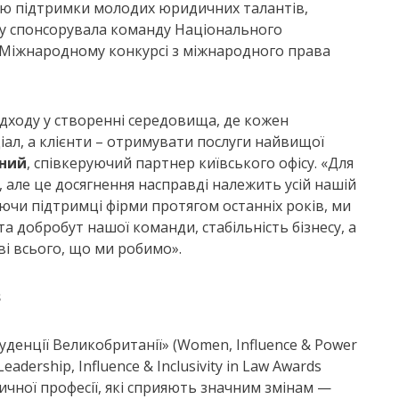
ію підтримки молодих юридичних талантів,
ку спонсорувала команду Національного
у Міжнародному конкурсі з міжнародного права
дходу у створенні середовища, де кожен
іал, а клієнти – отримувати послуги найвищої
рний
, співкеруючий партнер київського офісу. «Для
 але це досягнення насправді належить усій нашій
куючи підтримці фірми протягом останніх років, ми
 добробут нашої команди, стабільність бізнесу, а
ві всього, що ми робимо».
s
уденції Великобританії» (Women, Influence & Power
adership, Influence & Inclusivity in Law Awards
чної професії, які сприяють значним змінам —