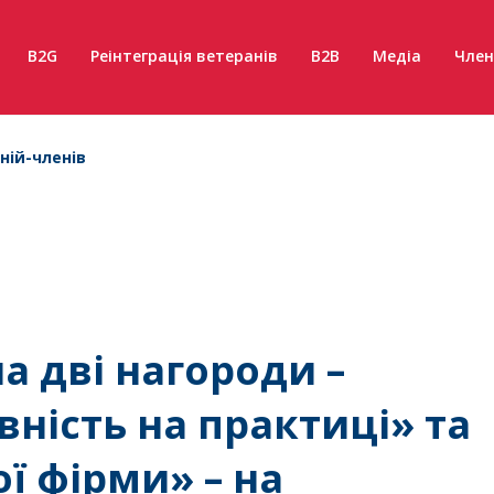
B2G
Реінтеграція ветеранів
B2B
Медіа
Член
ній-членів
а дві нагороди –
ність на практиці» та
ї фірми» – на