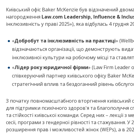
Київський офіс Baker McKenzie був відзначений дво
нагородження
Law.com Leadership, Influence & Inclu
інклюзивність у праві 2025»), яка відбулась 4 грудня 2
«
Добробут та інклюзивність на практиці
» (Wellb
відзначаються організації, що демонструють видат
інклюзивної культури на робочому місці та ставля
«
Лідер року юридичної фірми
» (Law Firm Leader 
співкеруючий партнер київського офісу Baker McKen
стратегічний вплив та бездоганний рівень обслуго
З початку повномасштабного вторгнення київський оф
для підтримки психічного здоров'я та благополуччя с
та стійкості київської команди. Серед них – лекції з 
сесії, програми з гендерної рівності та стажування. У
розширення прав і можливостей жінок (WEPs), а в 20