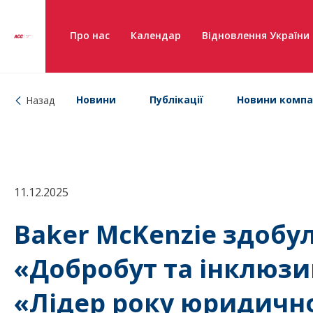
Про нас
Календар
Відновлення України
Новини
Публікації
Новини компа
Назад
11.12.2025
Baker McKenzie здобул
«Добробут та інклюзив
«Лідер року юридично