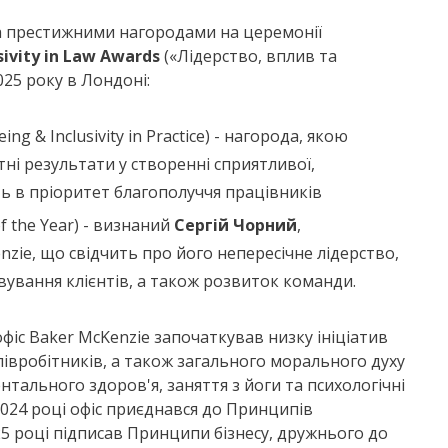
ма престижними нагородами на церемонії
sivity in Law Awards
(«Лідерство, вплив та
025 року в Лондоні:
eing & Inclusivity in Practice) - нагорода, якою
ні результати у створенні сприятливої,
ть в пріоритет благополуччя працівників
of the Year) - визнаний
Сергій Чорний
,
zie, що свідчить про його непересічне лідерство,
вування клієнтів, а також розвиток команди.
іс Baker McKenzie започаткував низку ініціатив
півробітників, а також загального морального духу
ментального здоров'я, заняття з йоги та психологічні
 2024 році офіс приєднався до Принципів
25 році підписав Принципи бізнесу, дружнього до