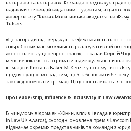
ветеранів та ветеранок. Команда продовжує традиц
надаючи стипендій видатним студентам, а цього ро
університету "Києво-Могилянська академія" на 48-м
Telders.
«Ці нагороди підтверджують ефективність нашого пі
співробітник має можливість реалізувати свій потенц
якості, навіть у ці непрості часи», – сказав
Сергій Чо
мене велика честь отримати індивідуальне визнання,
команді в Києві та Baker McKenzie у всьому світі. Дя
щодня працюємо над тим, щоб забезпечити безпеку та
також допомагати громаді. Ці цінності лежать в осно
Про Leadership, Influence & Inclusivity in Law Award
В минулому відома як «Жінки, вплив і влада в юриспр
in Law UK Awards), сьогодні оновлена премія Law.com Le
відзначає окремих представників та команди з юриди