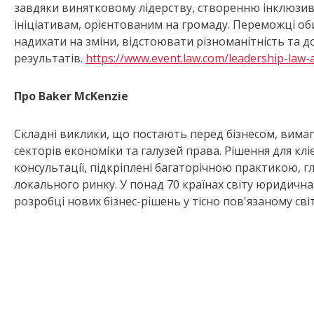
завдяки винятковому лідерству, створенню інклюзивно
ініціативам, орієнтованим на громаду. Переможці об
надихати на зміни, відстоювати різноманітність та 
результатів.
https://www.event.law.com/leadership-law-
Про Baker McKenzie
Складні виклики, що постають перед бізнесом, вимага
секторів економіки та галузей права. Рішення для клі
консультації, підкріплені багаторічною практикою, г
локального ринку. У понад 70 країнах світу юридична 
розробці нових бізнес-рішень у тісно пов'язаному світ