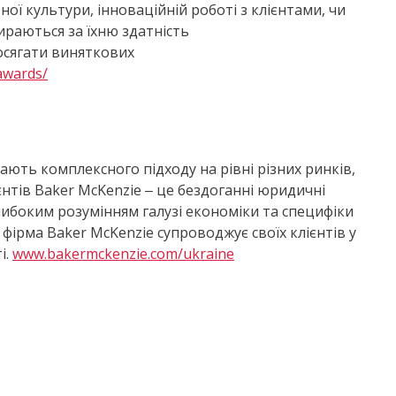
ї культури, інноваційній роботі з клієнтами, чи
ираються за їхню здатність
досягати виняткових
awards/
ють комплексного підходу на рівні різних ринків,
єнтів Baker McKenzie ‒ це бездоганні юридичні
либоким розумінням галузі економіки та специфіки
фірма Baker McKenzie супроводжує своїх клієнтів у
і.
www.bakermckenzie.com/ukraine