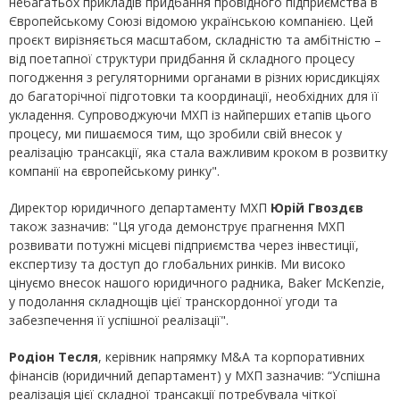
небагатьох прикладів придбання провідного підприємства в
Європейському Союзі відомою українською компанією. Цей
проєкт вирізняється масштабом, складністю та амбітністю –
від поетапної структури придбання й складного процесу
погодження з регуляторними органами в різних юрисдикціях
до багаторічної підготовки та координації, необхідних для її
укладення. Супроводжуючи МХП із найперших етапів цього
процесу, ми пишаємося тим, що зробили свій внесок у
реалізацію трансакції, яка стала важливим кроком в розвитку
компанії на європейському ринку".
Директор юридичного департаменту МХП
Юрій Гвоздєв
також зазначив: "Ця угода демонструє прагнення МХП
розвивати потужні місцеві підприємства через інвестиції,
експертизу та доступ до глобальних ринків. Ми високо
цінуємо внесок нашого юридичного радника, Baker McKenzie,
у подолання складнощів цієї транскордонної угоди та
забезпечення її успішної реалізації".
Родіон Тесля
, керівник напрямку M&A та корпоративних
фінансів (юридичний департамент) у МХП зазначив: “Успішна
реалізація цієї складної трансакції потребувала чіткої