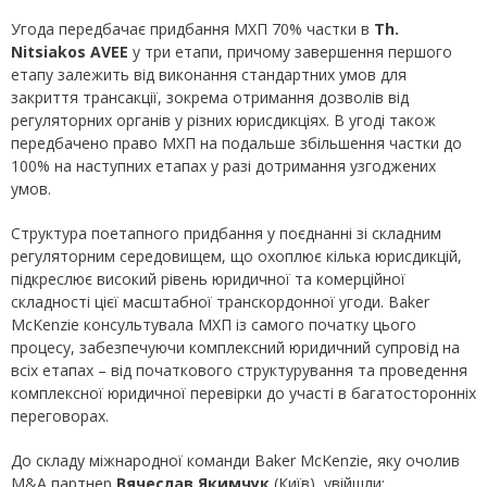
Угода передбачає придбання МХП 70% частки в
Th.
Nitsiakos AVEE
у три етапи, причому завершення першого
етапу залежить від виконання стандартних умов для
закриття трансакції, зокрема отримання дозволів від
регуляторних органів у різних юрисдикціях. В угоді також
передбачено право МХП на подальше збільшення частки до
100% на наступних етапах у разі дотримання узгоджених
умов.
Структура поетапного придбання у поєднанні зі складним
регуляторним середовищем, що охоплює кілька юрисдикцій,
підкреслює високий рівень юридичної та комерційної
складності цієї масштабної транскордонної угоди. Baker
McKenzie консультувала МХП із самого початку цього
процесу, забезпечуючи комплексний юридичний супровід на
всіх етапах – від початкового структурування та проведення
комплексної юридичної перевірки до участі в багатосторонніх
переговорах.
До складу міжнародної команди Baker McKenzie, яку очолив
M&A партнер
Вячеслав Якимчук
(Київ), увійшли: