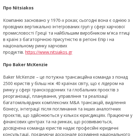
Про Nitsiakos
Компанію засновано у 1970‑х роках; сьогодні вона є однією з
провідних вертикально інтегрованих груп у сфері харчової
промисловості Греції та найбільшим виробником м'яса птиці
в країні з багаторічною присутністю в регіоні Епір і на
національному ринку харчових
продуктів.
https://www.nitsiakos.gr
Про Baker McKenzie
Baker McKenzie – це потужна трансакційна команда з понад
2500 юристів у більш ніж 40 країнах світу, що є лідером на
ринку у сфері транскордонних та глобальних проєктів з
реорганізації, планування, управління та реалізації
багатомільярдних комплексних M&A трансакцій, виділення
бізнесу, інтеграції після поглинання та інших аналогічних
проєктів, що здійснюються у кількох юрисдикціях. Працюючи у
фінансових центрах та на ринках, що розвиваються,
досвідчена команда юристів надає професійні юридичні
консультації, поєднуючи досконале розуміння національного