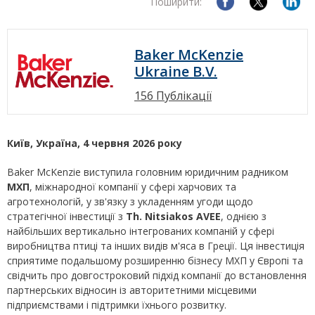
Поширити:
Baker McKenzie
Ukraine B.V.
156 Публікації
Київ, Україна, 4 червня 2026 року
Baker McKenzie виступила головним юридичним радником
МХП
, міжнародної компанії у сфері харчових та
агротехнологій, у зв'язку з укладенням угоди щодо
стратегічної інвестиції з
Th. Nitsiakos AVEE
, однією з
найбільших вертикально інтегрованих компаній у сфері
виробництва птиці та інших видів м'яса в Греції. Ця інвестиція
сприятиме подальшому розширенню бізнесу МХП у Європі та
свідчить про довгостроковий підхід компанії до встановлення
партнерських відносин із авторитетними місцевими
підприємствами і підтримки їхнього розвитку.