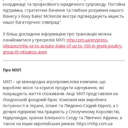
координації та професійного юридичного супроводу. Постійна
підтримка, стратегічне бачення та глибоке розуміння нашого
бізнесу з боку Baker McKenzie вкотре підтверджують міцність
нашої багаторічної співпраці".
З більш докладною інформацією про трансакцію можна
ознайомитися у пресрелізі МХП:
mhp.com.ua/en/press-
releases/mhp-se-to-acquire-stake-of-up-to-100-in-greek-poultry-
group-th-nitsiakos-avee
.
Про МХП
МХП – це міжнародна агропромислова компанія, що
виробляє якісні та корисні продукти харчування, які
покращують життя споживачів. Акції МХП представлені на
Лондонській фондовій біржі. Компанія має виробничі
потужності в Україні, Іспанії та Південно-Східній Європі, а її
дочірні підприємства працюють у Сполученому Королівстві,
Нідерландах, країнах Близького Сходу та Північної Африки, а
також на інших європейських ринках. https://mhp.com.ua