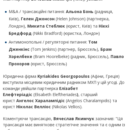
M&A / трансакційні питання:
Альона Бонь
(радниця,
Київ),
Гелен Джонсон
(Helen Johnson) (партнерка,
Лондон),
Микита Стеблюк
(юрист, Київ) та
Ніккі
Бредфорд
(Nikki Bradford) (юристка, Лондон)
Антимонопольні / регуляторні питання:
Том
Дженкінс
(Tom Jenkins) (партнер, Брюссель),
Брам
Хорелбеке
(Bram Hoorelbeke) (радник, Брюссель),
Павло
Прохоров
(юрист, Брюссель)
​Юридична фірма
Kyriakides Georgopoulos
(Афіни, Греція)
виступила місцевим юридичним радником МХП у цій угоді. До
команди увійшли партнерка
Елізабет
Елефтеріадіс
(Elisabeth Eleftheriades
)
, старший
юрист
Ангелос Харалампідіс
(Angelos Charalampidis) та
юрист
Ніколас Велліос
(Nikolas Vellios).
Коментуючи трансакцію,
Вячеслав Якимчук
зазначив: "Ця
трансакція має виняткове стратегічне значення та є одним із