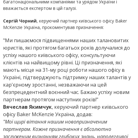
багатонаціональними компаніями та урядом України і
вважається експертом в цій галузі.
Сергій Чорний
, керуючий партнер київського офісу Baker
McKenzie Україна, прокоментував призначення:
"Ми пишаємося підвищеннями наших талановитих
юристів, які протягом багатьох років долучалися до
успіху нашого київського офісу, консультуючи
клієнтів на найвищому рівні. Ці призначення, які
мають місце на 31-му році роботи нашого офісу в
Україні, підтверджують підтримку наших талантів у
кар'єрному зростанні, незважаючи на цей
безпрецедентний воєнний час. Бажаю успіху новим
партнерам протягом наступних років!"
Вячеслав Якимчук
, керуючий партнер київського
офісу Baker McKenzie Україна, додав:
"Мої щирі вітання нашим новопризначеним
партнерам. Кожне призначення є абсолютно
заслуженим визнанням глибоких знань, наполегливої