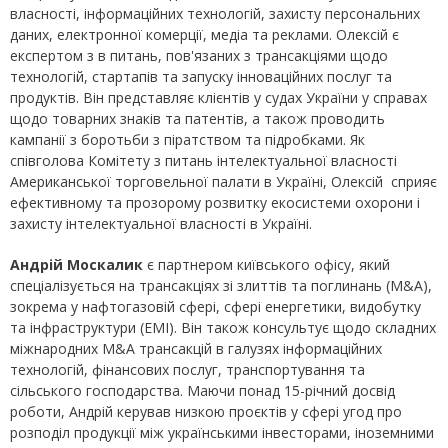
власності, інформаційних технологій, захисту персональних
даних, електронної комерції, медіа та реклами. Олексій є
експертом з в питань, пов'язаних з трансакціями щодо
технологій, стартапів та запуску інноваційних послуг та
продуктів. Він представляє клієнтів у судах України у справах
щодо товарних знаків та патентів, а також проводить
кампанії з боротьби з піратством та підробками. Як
співголова Комітету з питань інтелектуальної власності
Американської торговельної палати в Україні, Олексій сприяє
ефективному та прозорому розвитку екосистеми охорони і
захисту інтелектуальної власності в Україні.
Андрій Москалик
є партнером київського офісу, який
спеціалізується на трансакціях зі злиттів та поглинань (M&A),
зокрема у нафтогазовій сфері, сфері енергетики, видобутку
та інфраструктури (EMI). Він також консультує щодо складних
міжнародних M&A трансакцій в галузях інформаційних
технологій, фінансових послуг, транспортування та
сільського господарства. Маючи понад 15-річний досвід
роботи, Андрій керував низкою проєктів у сфері угод про
розподіл продукції між українськими інвесторами, іноземними