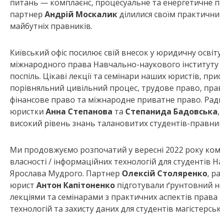
питань — комплаєнс, процесуальне та енергетичне 
партнер
Андрій Москалик
ділилися своїм практични
майбутніх правників.
Київський офіс посилює свій внесок у юридичну освіт
міжнародного права Навчально-наукового інституту
поспіль. Цікаві лекції та семінари наших юристів, пр
порівняльний цивільний процес, трудове право, прав
фінансове право та міжнародне приватне право. Ра
юристки
Анна Степанова
та
Степанида Бадовська
високий рівень знань талановитих студентів-правник
Ми продовжуємо розпочатий у вересні 2022 року ком
власності / інформаційних технологій для студентів 
Ярослава Мудрого. Партнер
Олексій Столяренко
, 
юрист
Антон Капітоненко
підготували ґрунтовний н
лекціями та семінарами з практичних аспектів права 
технологій та захисту даних для студентів магістерсь