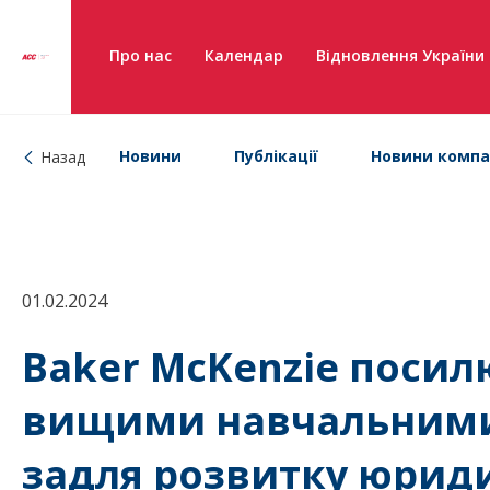
Про нас
Календар
Відновлення України
Новини
Публікації
Новини компа
Назад
01.02.2024
Baker McKenzie посил
вищими навчальними
задля розвитку юриди