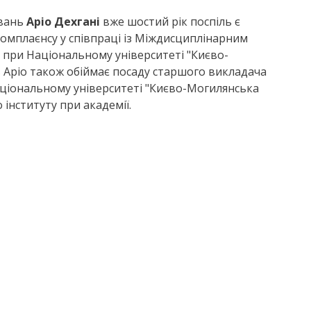
увань
Аріо Дехгані
вже шостий рік поспіль є
омплаєнсу у співпраці із Міждисциплінарним
і при Національному університеті "Києво-
в Аріо також обіймає посаду старшого викладача
аціональному університеті "Києво-Могилянська
 інституту при академії.