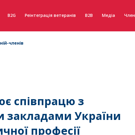
B2G
Реінтеграція ветеранів
B2B
Медіа
Член
ній-членів
ює співпрацю з
 закладами України
чної професії