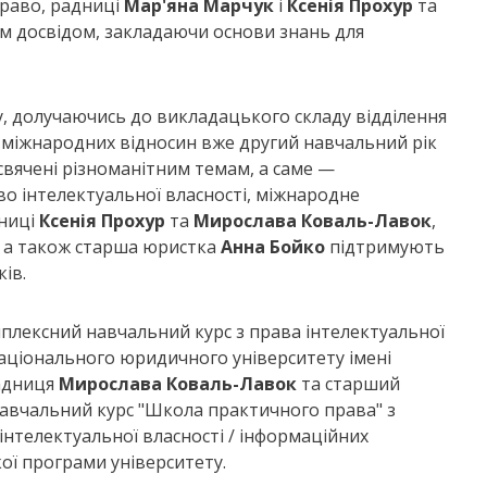
право, радниці
Мар'яна Марчук
і
Ксенія Прохур
та
м досвідом, закладаючи основи знань для
у, долучаючись до викладацького складу відділення
 міжнародних відносин вже другий навчальний рік
исвячені різноманітним темам, а саме —
о інтелектуальної власності, міжнародне
дниці
Ксенія Прохур
та
Мирослава Коваль-Лавок
,
, а також старша юристка
Анна Бойко
підтримують
ів.
плексний навчальний курс з права інтелектуальної
Національного юридичного університету імені
радниця
Мирослава Коваль-Лавок
та старший
авчальний курс "Школа практичного права" з
інтелектуальної власності / інформаційних
кої програми університету.