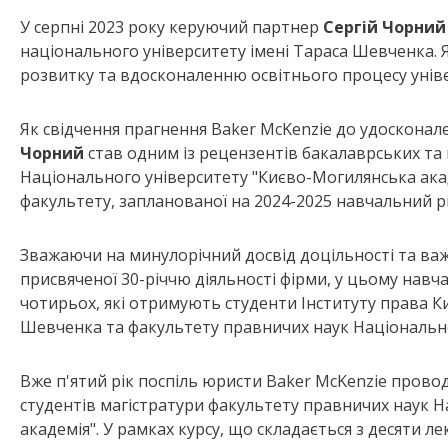
У серпні 2023 року керуючий партнер
Сергій Чорний
національного університету імені Тараса Шевченка. 
розвитку та вдосконаленню освітнього процесу унів
Як свідчення прагнення Baker McKenzie до удосконал
Чорний
став одним із рецензентів бакалаврських та
Національного університету "Києво-Могилянська акад
факультету, запланованої на 2024-2025 навчальний рі
Зважаючи на минулорічний досвід доцільності та важ
присвяченої 30-річчю діяльності фірми, у цьому навч
чотирьох, які отримують студенти Інституту права К
Шевченка та факультету правничих наук Національно
Вже п'ятий рік поспіль юристи Baker McKenzie прово
студентів магістратури факультету правничих наук 
академія". У рамках курсу, що складається з десяти л