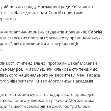
увійшов до складу Наглядової ради Київського
Як член Наглядової ради, Сергій сприятиме
ерситету.
ення практичних знань студентів-правників,
Сергій
 магістерських програм факультету правничих наук
емія", які є важливими для акредитації
к.
ливості стипендіальної програми Baker McKenzie,
альному році ми збільшили кількість стипендій до
иївського національного університету імені Тараса
го університету "Києво-Могилянська академія".
дять гостьовий курс з господарського права для
Національного університету "Києво-Могилянська
екцій та шести семінарів та охоплює три блоки