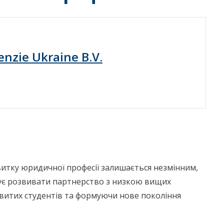
nzie Ukraine B.V.
витку юридичної професії залишається незмінним,
жує розвивати партнерство з низкою вищих
витих студентів та формуючи нове покоління