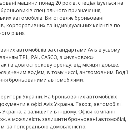
овані машини понад 20 років, спеціалізується на
 броньовиків спеціального призначення,
ьких автомобілів. Виготовляє броньовані
ів, корпоративних та індивідуальних клієнтів по
ного рівня.
ваних автомобілів за стандартами Avis в усьому
уванням TPL, PAI, CASCO, з «нульовою»
так і в довгострокову оренду: від місяця і довше.
відченим водієм, в тому числі, англомовним. Водії
вання броньованими автомобілями.
території України. На броньованих автомобілях
ументи в офісі Avis Україна. Також, автомобілі
Україна, а залишити в іншому. Офіси компанії
акож, є можливість залишити броньовані автомобілі,
ном, за попередньою домовленістю.