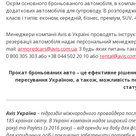
Окрім основного броньованого автомобіля, в компані
додаткових автомобілів для супроводу. В розпорядже
класів і типів: економ, середній, бізнес, преміум, SUV,
Менеджери компанії Avis в Україні проводять інстру
резервації автомобіля надає персональний менеджер
mail:
armoredcars@avis.com.ua
. З будь-яких питань та
0 800 305 303 або +38 044 502 20 10 або
rental@avis.com
Прокат броньованих авто – це ефективне рішенн
пересування Україною, а також, можливість п
стат
Avis Україна
– підрозділ міжнародного провайдера послуг
185 країнах світу. В Україні компанія надає широкий сп
року) та Payless (з 2016 року) – від оренди на добу для 
для юридичних осіб і покликана забезпечити потребу в м