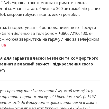
ї Avis Україна також можна отримати кілька
нні компанії всього близько 300 автомобілів різних
 4х4, мікроавтобуси, пікапи, електромобілі.
ктаж із користування броньованими авто. Послуги
 Євген Зеленко за телефоном +380672166130, e-
кож можна звернутись на гарячу лінію за телефоном
.ua
.
я для гарантії власної безпеки та комфортного
оєднати власний захист і підкреслення свого
усу.
 з прокату та лізингу авто Avis, який має офіси у
ектр транспортних послуг під брендами Avis (з 1997
фізичних осіб до формування цілих автопарків в лізинг
обільності як в межах Україні, так і в будь-якій