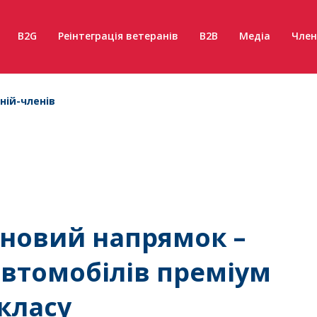
B2G
Реінтеграція ветеранів
B2B
Медіа
Член
ній-членів
а новий напрямок –
втомобілів преміум
класу