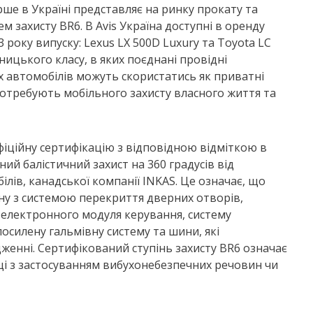
ше в Україні представляє на ринку прокату та
м захисту BR6. В Avis Україна доступні в оренду
року випуску: Lexus LX 500D Luxury та Toyota LC
ицького класу, в яких поєднані провідні
 автомобілів можуть скористатись як приватні
 потребують мобільного захисту власного життя та
фіційну сертифікацію з відповідною відміткою в
й балістичний захист на 360 градусів від
лів, канадської компанії INKAS. Це означає, що
у з системою перекриття дверних отворів,
а електронного модуля керування, систему
посилену гальмівну систему та шини, які
енні. Сертифікований ступінь захисту BR6 означає
ці з застосуванням вибухонебезпечних речовин чи