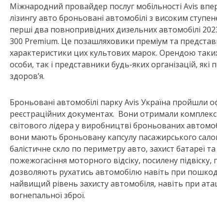
Міжнародний провайдер послуг мобільності Avis впер
лізингу авто броньовані автомобілі з високим ступене
перші два повнопривідних дизельних автомобілі 2023 
300 Premium. Це позашляховики преміум та представн
характеристики цих культових марок. Орендою таких
особи, так і представники будь-яких організацій, які
здоров’я.
Броньовані автомобілі парку Avis Україна пройшли о
реєстраційних документах. Вони отримали комплексни
світового лідера у виробництві броньованих автомобі
вони мають броньовану капсулу пасажирського салон
балістичне скло по периметру авто, захист батареї т
пожежогасіння моторного відсіку, посилену підвіску, 
дозволяють рухатись автомобілю навіть при пошкодж
найвищий рівень захисту автомобіля, навіть при ата
вогнепальної зброї.