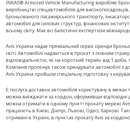
INKAS® Armored Vehicle Manufacturing виробляє бронь
виробництві спецавтомобілів для високопосадовців,
броньованого пасажирського транспорту, інкасаторс
автомобілі для силових структур, фінансових інститут
всьому світу. Має всі балістичні експертизи міжнарод
Avis Україна надає преміальний сервіс оренди броньо
світі. Автомобілі надаються в прокат з повним страх
відповідальністю, як на короткий термін: від 1 доби, 
Компанія пропонує також орендувати автомобілі з дос
Avis Україна пройшли спеціальну підготовку з керу
Є послуга доставки автомобіля користувачу в межах 
можна виїжджати за кордон, оформивши відповідні док
можна отримати в одному пункті прокату мережі Avis 
працюють в Києві, Дніпрі, Львові, Одесі, Харкові. Т
отримані в Україні, в пунктах прокату Avis за кордо