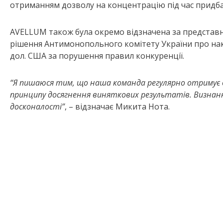
отриманням дозволу на концентрацію під час придбан
AVELLUM також була окремо відзначена за представни
рішення Антимонопольного комітету України про нак
дол. США за порушення правил конкуренції.
“Я пишаюся тим, що наша команда регулярно отримує в
принципу досягнення виняткових результатів. Визнан
досконалості”
, – відзначає Микита Нота.