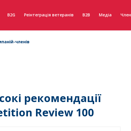
B2G
Реінтеграція ветеранів
B2B
Медіа
Член
паній-членів
сокі рекомендації
tition Review 100