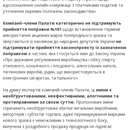
вдосконалення онлайн комунікації з платниками податків та
уточнення окремих положень законодавства».
Компанії-члени Палати категорично не підтримують
прийняття
поправки №161
щодо встановлення термінів
використання акцизних марок попереднього зразка та
звертаються із закликом до народних депутатів України
не
підтримувати прийняття законопроекту
із зазначеною
поправкою
в частині, яка стосується змін до Закону України
«Про державне регулювання виробництва і обігу спирту
етилового, коньячного і плодового, алкогольних напоїв,
тютюнових виробів, рідин, що використовуються в
електронних сигаретах, та пального».
На думку експертів компаній-членів Палати, ці
зміни є
необґрунтованими, неефективними, алогічними та
протиправними за своєю суттю.
Пропоновані зміни
спричинять необґрунтовані збитки легальних виробників,
імпортерів і суб’єктів торгівлі, адже перемаркування марками
нового зразка є неможливим з технологічного боку,
вилучена з роздрібного продажу продукція не підлягає