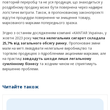
повторній переробці та не уся продукція, що знаходиться у
роздрібному продажу може бути повернена через надмірні
логістичні витрати. Також, в пропонованому законопроекті
відсутні процедури повернення чи знищення товару,
маркованого марками попереднього зразка.
Згідно з останнім дослідженням компанії «KANTAR Україна», у
жовтні 2023 року
частка нелегальних сигарет складала
25,7%
від загального обсягу ринку.
Пропоновані зміни
мали на меті ліквідувати нелегальне виробництво та
торгівлю продукцією з підробленими акцизними марками, але
на практиці
завдадуть шкоди лише легальному
сумлінному бізнесу
та жодним чином не сприятимуть
вирішенню проблеми.
Читайте також