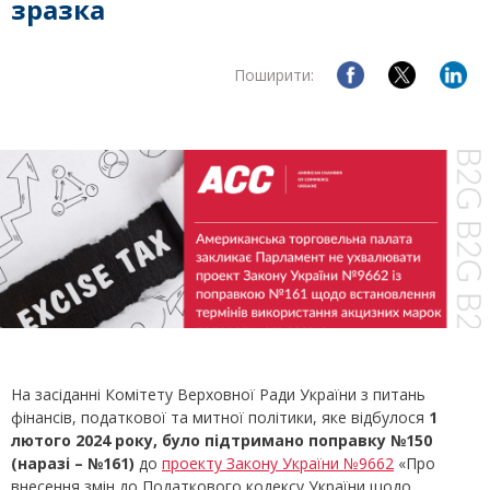
зразка
Поширити:
На засіданні Комітету Верховної Ради України з питань
фінансів, податкової та митної політики, яке відбулося
1
лютого 2024 року, було підтримано поправку №150
(наразі – №161)
до
проекту Закону України №9662
«Про
внесення змін до Податкового кодексу України щодо