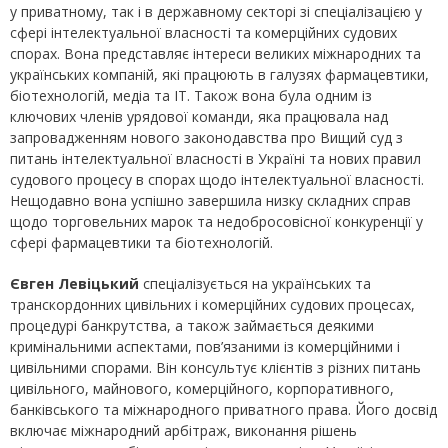
у приватному, так і в державному секторі зі спеціалізацією у
сфері інтелектуальної власності та комерційних судових
спорах. Вона представляє інтереси великих міжнародних та
українських компаній, які працюють в галузях фармацевтики,
біотехнологій, медіа та IT. Також вона була одним із
ключових членів урядової команди, яка працювала над
запровадженням нового законодавства про Вищий суд з
питань інтелектуальної власності в Україні та нових правил
судового процесу в спорах щодо інтелектуальної власності.
Нещодавно вона успішно завершила низку складних справ
щодо торговельних марок та недобросовісної конкуренції у
сфері фармацевтики та біотехнологій.
Євген Левіцький
спеціалізується на українських та
транскордонних цивільних і комерційних судових процесах,
процедурі банкрутства, а також займається деякими
кримінальними аспектами, пов’язаними із комерційними і
цивільними спорами. Він консультує клієнтів з різних питань
цивільного, майнового, комерційного, корпоративного,
банківського та міжнародного приватного права. Його досвід
включає міжнародний арбітраж, виконання рішень