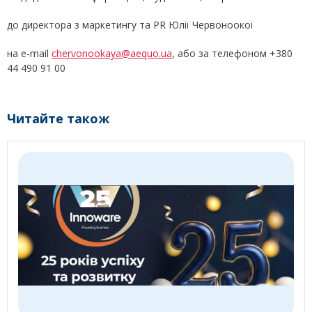
до директора з маркетингу та PR Юлії Червоноокої
на е-mail
chervonookaya@aequo.ua
, або за телефоном +380
44 490 91 00
Читайте також