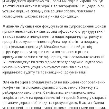
міжнародного арбітражу та іноземних судів в Україні, пошук
та стягнення активів в Україні та закордоном. Нещодавно він
успішно вирішив складну комерційну справу, пов’язану з
комерційним шахрайством у низці юрисдикцій.
Михайло Лукашенко
фокусується на супроводженні фондів
прямих інвестицій: він має досвід офшорного структурування
та податкового планування та надає юридичну підтримку в
процесі формування інвестиційних портфелів та продажу
портфельних інвестицій. Михайло має значний досвід
структурування угод злиття та поглинання в різних
юрисдикціях за участі як офшорних, так і локальних компаній.
Він супроводжує клієнтів під час передпродажної підготовки
компанії-об’єкта угоди, консультує клієнтів з питань
юридичного аудиту та транзакційної документації.
Олена Перцова
спеціалізується на вирішенні корпоративних
конфліктів та складних судових спорів, захисті бізнесу від
рейдерських захоплень, банківських, антимонопольних
спорів, а також на представництві інтересів бізнесу у спорах з
органами державної влади та прокуратурою. В активі Олени
успішно вирішені спори з українськими державними органами,