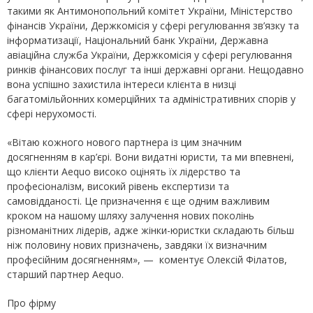
такими як Антимонопольний комітет України, Міністерство
фінансів України, Держкомісія у сфері регулювання зв’язку та
інформатизації, Національний банк України, Державна
авіаційна служба України, Держкомісія у сфері регулювання
ринків фінансових послуг та інші державні органи. Нещодавно
вона успішно захистила інтереси клієнта в низці
багатомільйонних комерційних та адміністративних спорів у
сфері нерухомості.
«Вітаю кожного нового партнера із цим значним
досягненням в кар’єрі. Вони видатні юристи, та ми впевнені,
що клієнти Aequo високо оцінять їх лідерство та
професіоналізм, високий рівень експертизи та
самовідданості. Це призначення є ще одним важливим
кроком на нашому шляху залучення нових поколінь
різноманітних лідерів, адже жінки-юристки складають більш
ніж половину нових призначень, завдяки їх визначним
професійним досягненням», — коментує Олексій Філатов,
старший партнер Aequo.
Про фірму