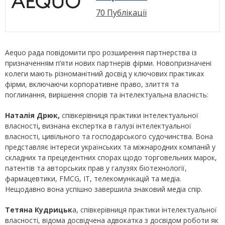
70 Публікації
Aequo рада повідомити про розширення партнерства із
призначенням п’яти нових партнерів фірми. Новопризначені
колеги мають різноманітний досвід у ключових практиках
фірми, включаючи корпоративне право, злиття та
поглинання, вирішення спорів та інтелектуальна власність:
Наталія Дрюк,
співкерівниця практики інтелектуальної
власності
,
визнана експертка в галузі інтелектуальної
власності, цивільного та господарського судочинства. Вона
представляє інтереси українських та міжнародних компаній у
складних та прецедентних спорах щодо торговельних марок,
патентів та авторських прав у галузях біотехнології,
фармацевтики, FMCG, IT, телекомунікацій та медіа.
Нещодавно вона успішно завершила знаковий медіа спір.
Тетяна Кудрицьк
а, співкерівниця практики інтелектуальної
власності, відома досвідчена адвокатка з досвідом роботи як