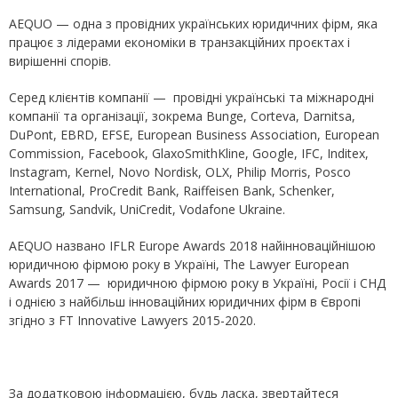
AEQUO — одна з провідних українських юридичних фірм, яка
працює з лідерами економіки в транзакційних проєктах і
вирішенні спорів.
Серед клієнтів компанії — провідні українські та міжнародні
компанії та організації, зокрема Bunge, Corteva, Darnitsa,
DuPont, EBRD, EFSE, European Business Association, European
Commission, Facebook, GlaxoSmithKline, Google, IFC, Inditex,
Instagram, Kernel, Novo Nordisk, OLX, Philip Morris, Posco
International, ProCredit Bank, Raiffeisen Bank, Schenker,
Samsung, Sandvik, UniCredit, Vodafone Ukraine.
AEQUO названо IFLR Europe Awards 2018 найінноваційнішою
юридичною фірмою року в Україні, The Lawyer European
Awards 2017 — юридичною фірмою року в Україні, Росії і СНД
і однією з найбільш інноваційних юридичних фірм в Європі
згідно з FT Innovative Lawyers 2015-2020.
За додатковою інформацією, будь ласка, звертайтеся