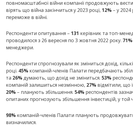
повномасштабної війни компанії продовжують вести б
вірять що війна закінчиться у 2023 році,
12%
– у 2024 
переможе в війні.
Респонденти опитування –
131
керівник та топ-мене
проводилося з 26 вересня по 3 жовтня 2022 року.
71%
менеджери.
Респонденти спрогнозували як зміниться дохід, кількіс
році.
45%
компаній-членів Палати передбачають збі
та
26%
думають, що дохід не зміниться.
53%
респонде
компаній залишиться незмінною,
27%
відмітили, що ї
20%
– планують збільшення.
54%
респондентів зазначи
опитаних прогнозують збільшення інвестицій, у той 
98%
компаній-членів Палати планують продовжувати д
визначилися.