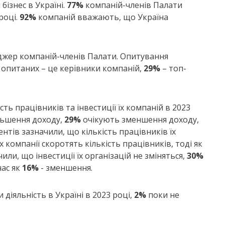
ізнес в Україні.
77%
компаній-членів Палати
році.
92%
компаній вважають, що Україна
джер компаній-членів Палати. Опитування
опитаних – це керівники компаній,
29%
– топ-
ть працівників та інвестиції їх компаній в 2023
льшення доходу,
29%
очікують зменшення доходу,
нтів зазначили, що кількість працівників їх
х компанії скоротять кількість працівників, тоді як
ли, що інвестиції їх організацій не зміняться,
30%
час як
16%
- зменшення.
іяльність в Україні в 2023 році,
2%
поки не