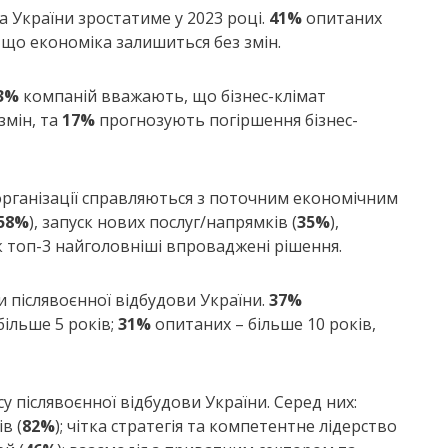
 України зростатиме у 2023 році.
41%
опитаних
що економіка залишиться без змін.
3%
компаній вважають, що бізнес-клімат
змін, та
17%
прогнозують погіршення бізнес-
 організації справляються з поточним економічним
58%
), запуск нових послуг/напрямків (
35%
),
як топ-3 найголовніші впроваджені рішення.
и післявоєнної відбудови України.
37%
ільше 5 років;
31%
опитаних – більше 10 років,
 післявоєнної відбудови України. Серед них:
в (
82%
); чітка стратегія та компетентне лідерство