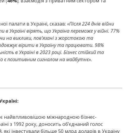
й (
46%
); взаємодія з приватним сектором та
ої палати в Україні, сказав:
«Після 224 днів війни
 в Україні вірять, що Україна переможе у війні. 77%
чи на виклики, пов’язані з жорстокою та
родовжує вірити в Україну та працювати. 98%
сть в Україні в 2023 році.
Бізнес стійкий та
 що є позитивним сигналом на майбутнє».
країні:
) є найвпливовішою міжнародною бізнес-
аїні з 1992 року, доносить об’єднаний голос
 які інвестували більше 50 млрд доларів в Україну