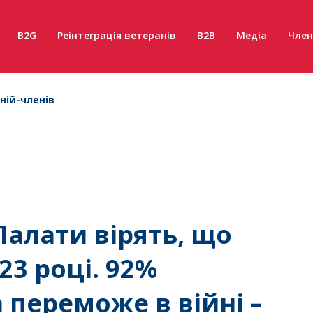
B2G
Реінтеграція ветеранів
B2B
Медіа
Член
ній-членів
Палати вірять, що
23 році. 92%
 переможе в війні –