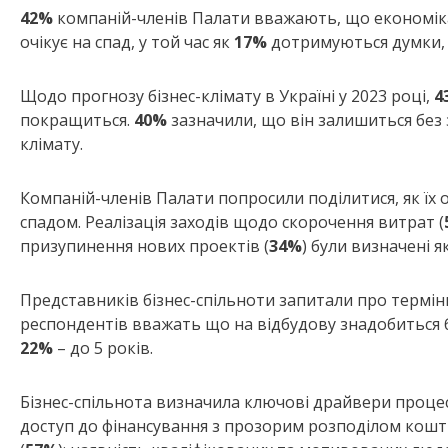
42%
компаній-членів Палати вважають, що економіка
очікує на спад, у той час як
17%
дотримуються думки, 
Щодо прогнозу бізнес-клімату в Україні у 2023 році,
4
покращиться.
40%
зазначили, що він залишиться без 
клімату.
Компаній-членів Палати попросили поділитися, як їх
спадом. Реалізація заходів щодо скорочення витрат (
призупинення нових проектів (
34%
) були визначені 
Представників бізнес-спільноти запитали про термін
респондентів вважать що на відбудову знадобиться б
22%
– до 5 років.
Бізнес-спільнота визначила ключові драйвери процесу
доступ до фінансування з прозорим розподілом кошті