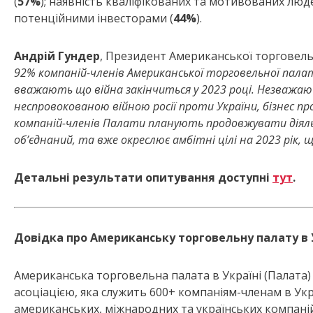
(
57%
); наявність кваліфікованих та мотивованих люде
потенційними інвесторами (
44%
).
Андрій Гундер
, Президент Американської торговельн
92% компаній-членів Американської торговельної палати
вважають що війна закінчиться у 2023 році. Незважаю
неспровокованою війною росії проти України, бізнес п
компаній-членів Палати планують продовжувати діяльні
об’єднаний, та вже окреслює амбітні цілі на 2023 рік,
Детальні результати опитування доступні
тут
.
Довідка про Американську торговельну палату в У
Американська торговельна палата в Україні (Палата
асоціацією, яка служить 600+ компаніям-членам в Укр
американських, міжнародних та українських компаній,