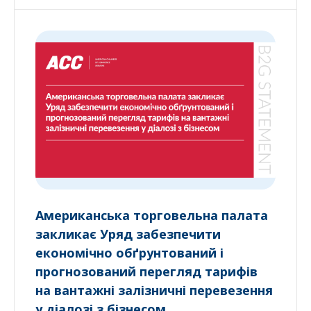
Американська торговельна палата
закликає Уряд забезпечити
економічно обґрунтований і
прогнозований перегляд тарифів
на вантажні залізничні перевезення
у діалозі з бізнесом