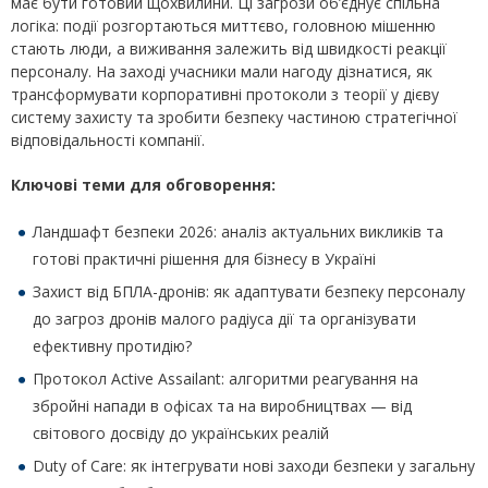
має бути готовий щохвилини. Ці загрози об’єднує спільна
логіка: події розгортаються миттєво, головною мішенню
стають люди, а виживання залежить від швидкості реакції
персоналу. На заході учасники мали нагоду дізнатися, як
трансформувати корпоративні протоколи з теорії у дієву
систему захисту та зробити безпеку частиною стратегічної
відповідальності компанії.
Ключові теми для обговорення:
Ландшафт безпеки 2026: аналіз актуальних викликів та
готові практичні рішення для бізнесу в Україні
Захист від БПЛА-дронів: як адаптувати безпеку персоналу
до загроз дронів малого радіуса дії та організувати
ефективну протидію?
Протокол Active Assailant: алгоритми реагування на
збройні напади в офісах та на виробництвах — від
світового досвіду до українських реалій
Duty of Care: як інтегрувати нові заходи безпеки у загальну