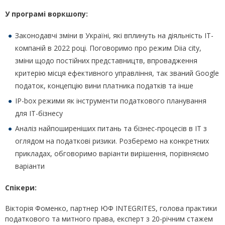
У програмі
воркшопу:
Законодавчі зміни в Україні, які вплинуть на діяльність IT-
компаній в 2022 році. Поговоримо про режим Diia city,
зміни щодо постійних представництв, впровадження
критерію місця ефективного управління, так званий Google
податок, концепцію вини платника податків та інше
IP-box режими як інструменти податкового планування
для IT-бізнесу
Аналіз найпоширеніших питань та бізнес-процесів в IT з
оглядом на податкові ризики. Розберемо на конкретних
прикладах, обговоримо варіанти вирішення, порівняємо
варіанти
Спікери:
Вікторія Фоменко, партнер ЮФ INTEGRITES, голова практики
податкового та митного права, експерт з 20-річним стажем