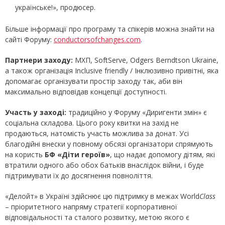
українське!», продюсер.
Більше інформації про програму та спікерів можна знайти на
сайті Форуму:
conductorsofchanges.com
.
Партнери заходу
:
МХП, SoftServe, Odgers Berndtson Ukraine,
а також організація Inclusive friendly / Інклюзивно привітні, яка
допомагає організувати простір заходу так, аби він
максимально відповідав концепції доступності.
Участь у заході:
традиційно у Форуму «Диригенти змін» є
соціальна складова. Цього року квитки на захід не
продаються, натомість участь можлива за донат. Усі
благодійні внески у повному обсязі організатори спрямують
на користь
БФ «Діти героїв»
, що надає допомогу дітям, які
втратили одного або обох батьків внаслідок війни, і буде
підтримувати їх до досягнення повноліття.
«Делойт» в Україні здійснює цю підтримку в межах World
Class
– пріоритетного напряму стратегії корпоративної
відповідальності та сталого розвитку, метою якого є