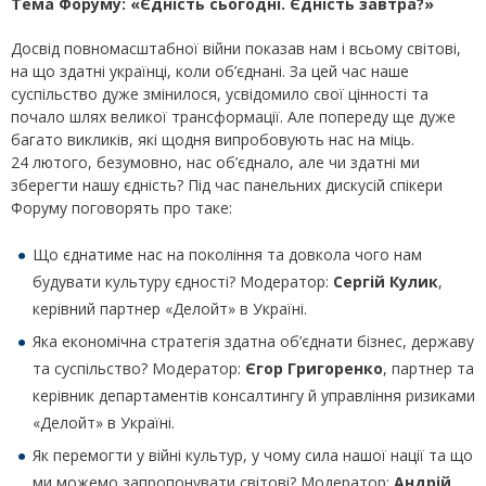
Тема Форуму: «Єдність сьогодні. Єдність завтра?»
Досвід повномасштабної війни показав нам і всьому світові,
на що здатні українці, коли об’єднані. За цей час наше
суспільство дуже змінилося, усвідомило свої цінності та
почало шлях великої трансформації. Але попереду ще дуже
багато викликів, які щодня випробовують нас на міць.
24 лютого, безумовно, нас об’єднало, але чи здатні ми
зберегти нашу єдність? Під час панельних дискусій спікери
Форуму поговорять про таке:
Що єднатиме нас на покоління та довкола чого нам
будувати культуру єдності? Модератор:
Сергій Кулик
,
керівний партнер «Делойт» в Україні.
Яка економічна стратегія здатна об’єднати бізнес, державу
та суспільство? Модератор:
Єгор Григоренко
, партнер та
керівник департаментів консалтингу й управління ризиками
«Делойт» в Україні.
Як перемогти у війні культур, у чому сила нашої нації та що
ми можемо запропонувати світові? Модератор:
Андрій