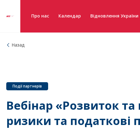
Про нас
Календар
Відновлення України
Назад
Події партнерів
Вебінар «Розвиток та 
ризики та податкові 