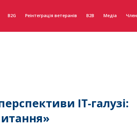
B2G
Реінтеграція ветеранів
B2B
Медіа
Член
перспективи IT-галузі:
питання»