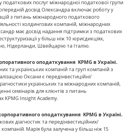
 податкових послуг міжнародної податкової групи
опередній досвід Олександра включає роботу у
тацій з питань міжнародного податкового
діяльності холдингових компаній, міжнародних
ксандр має досвід надання підтримки з податкових
структуризації у більш ніж 10 юрисдикціях,
ю, Нідерланди, Швейцарію та Італію.
рпоративного оподаткування KPMG в Україні.
их та українських компаній та груп компаній з
алізацією Оксани є передінвестиційні/
іагностики українських та міжнародних компаній,
енні семінарів для клієнтів з питань
х KPMG Insight Academy.
корпоративного оподаткування KPMG в Україні.
кових діагностик та передінвестиційних/
омпаній. Марія була залучена у більш ніж 15