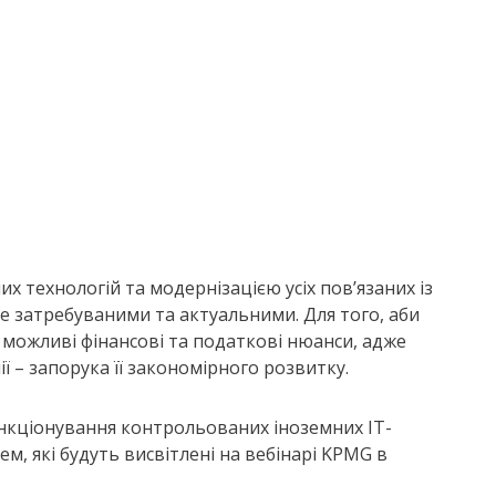
их технологій та модернізацією усіх пов’язаних із
ше затребуваними та актуальними. Для того, аби
 можливі фінансові та податкові нюанси, адже
ії – запорука її закономірного розвитку.
ункціонування контрольованих іноземних IT-
тем, які будуть висвітлені на вебінарі KPMG в