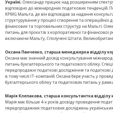
Україні.
Олександр працює над розширенням спектру
відповідно до міжнародних податкових тенденцій. П
KPMG Мальта, де він відповідав за надання консуль
структурування у процесі створення та операційної 
фінансових та торговельних структур на Мальті. Оле
питань для проєктів з корпоративної та фінансової ре
включаючи Мальту, Сполучені Штати, Великобритані
Оксана Панченко, старша менеджерка відділу ко
Оксана має значний досвід консультування міжнародн
питань бухгалтерського та податкового обліку. Спеці
передпродажні податкові дослідження та податкові д
в тому числі IT-компаній. Оксана бере участь у провед
бухгалтерського обліку та податкових питань у рамка
Марія Клепакова, старша консультантка відділу 
Марія має більше 4-х років досвіду проведення подат
передпродажних податкових досліджень українських к