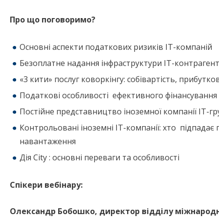
Про що поговоримо?
Основні аспекти податкових ризиків ІТ-компаній
Безоплатне надання інфраструктури ІТ-контрагент
«3 кити» послуг коворкінгу: собівартість, прибутко
Податкові особливості ефективного фінансування 
Постійне представництво іноземної компанії ІТ-гру
Контрольовані іноземні IT-компанії: хто підпадає
навантаження
Дія City : основні переваги та особливості
Спікери вебінару:
Олександр Бобошко, директор відділу міжнародн