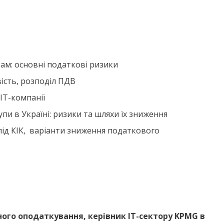
ам: основні податкові ризики
вість, розподіл ПДВ
ІТ-компанії
пи в Україні: ризики та шляхи їх зниження
 під КІК, варіанти зниження податкового
ого оподаткування, керівник IT-сектору KPMG в