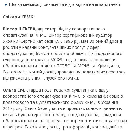
Шляхи мінімізації ризиків та відповіді на ваші запитання.
Спікери KPMG:
Віктор ШЕКЕРА,
директор відділу корпоративного
оподаткування KPMG. Віктор сертифікований аудитор
України (Сертифікат серії «А», 1995 р.), має 30-річний досвід
роботи у наданні консультаційних послуг у сфері
оподаткування, бухгалтерського обліку (в т.ч. податкового
супроводу переходу на МСФЗ), підготовки та оновлення
облікових політик згідно з П(С)БО та МСФЗ та. Крім цього,
Віктор має значний досвід проведення податкових перевірок
підприємств різних галузей економіки.
Ольга СІЧ,
старша податкова консультантка відділу
корпоративного оподаткування KPMG. У команді фахівців з
податкового та бухгалтерського обліку KPMG в Україні з
2017 року. Ольга бере участь в проєктах консультування із
питань бухгалтерського обліку, оподаткування, складання
облікових політик та проведення «превентивних» податкових
перевірок. Також має досвід трансформації, консолідації та