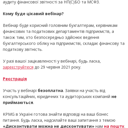
аудиту фінансової звітності за НП(С)БО та МСФЗ.
Кому буде цікавий вебінар?
Вебінар буде корисний головним бухгалтерам, керівникам
фінансових та податкових департаментів підприємств, а
також тим, хто безпосередньо здійснює ведення
бухгалтерського обліку на підприємстві, складає фінансову та
податкову звітність.
У разі вашої зацікавленості у вебінарі, будь ласка,
зареєструйтеся
до 29 червня 2021 року.
Реєстрація
Участь у вебінарі
безоплатна
. Заявки на участь від
консультаційних, юридичних та аудиторських компаній
не
приймаються
.
KPMG в Україні готова знайти відповіді на ваші бізнес
питання. Будь ласка, надсилайте ваші запитання з темою
«Дисконтувати можна не дисконтувати»
нам
на пошту
.