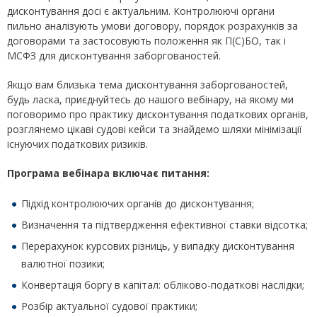
дисконтування досі є актуальним. Контролюючі органи
пильно аналізують умови договору, порядок розрахунків за
договорами та застосовують положення як П(С)БО, так і
МСФЗ для дисконтування заборгованостей.
Якщо вам близька тема дисконтування заборгованостей,
будь ласка, приєднуйтесь до нашого вебінару, на якому ми
поговоримо про практику дисконтування податкових органів,
розглянемо цікаві судові кейси та знайдемо шляхи мінімізації
існуючих податкових ризиків.
Програма вебінара включає питання:
Підхід контролюючих органів до дисконтування;
Визначення та підтвердження ефективної ставки відсотка;
Перерахунок курсових різниць, у випадку дисконтування
валютної позики;
Конвертація боргу в капітал: обліково-податкові наслідки;
Розбір актуальної судової практики;