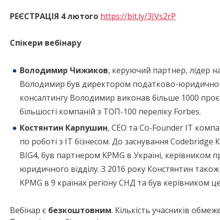
РЕЄСТРАЦІЯ 4 лютого
https://bit.ly/3JVs2rP
Спікери вебінару
Володимир Чижиков
, керуючий партнер, лідер на
Володимир був директором податково-юридичного
консалтингу Володимир виконав більше 1000 проєк
більшості компаній з ТОП-100 переліку Forbes.
Костянтин Карпушин
, СЕО та Co-Founder ІТ компа
по роботі з ІТ бізнесом. До заснування Codebridge
BIG4, був партнером KPMG в Україні, керівником 
юридичного відділу. З 2016 року Констянтин також 
KPMG в 9 країнах регіону СНД та був керівником це
Вебінар є
безкоштовним
. Кількість учасників обмеж