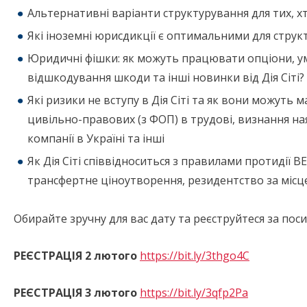
Альтернативні варіанти структурування для тих, хто
Які іноземні юрисдикції є оптимальними для структ
Юридичні фішки: як можуть працювати опціони, ум
відшкодування шкоди та інші новинки від Дія Сіті?
Які ризики не вступу в Дія Сіті та як вони можуть м
цивільно-правових (з ФОП) в трудові, визнання на
компанії в Україні та інші
Як Дія Сіті співвідноситься з правилами протидії BE
трансфертне ціноутворення, резидентство за міс
Обирайте зручну для вас дату та реєструйтеся за пос
РЕЄСТРАЦІЯ 2 лютого
https://bit.ly/3thgo4C
РЕЄСТРАЦІЯ 3 лютого
https://bit.ly/3qfp2Pa