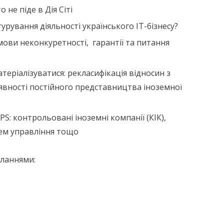
 не піде в Дія Сіті
урування діяльності українського ІТ-бізнесу?
ови неконкуретності, гарантії та питання
атеріалізуватися: рекласифікація відносин з
явності постійного представництва іноземної
PS: контрольовані іноземні компанії (КІК),
цем управління тощо
иланнями: