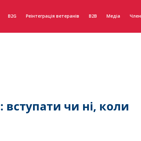
B2G
Реінтеграція ветеранів
B2B
Медіа
Член
і: вступати чи ні, коли