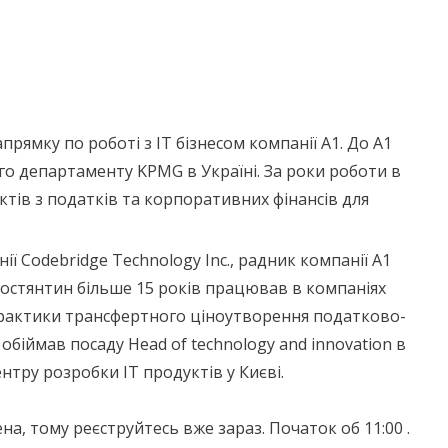
прямку по роботі з ІТ бізнесом компанії А1. До А1
 департаменту KPMG в Україні. За роки роботи в
тів з податків та корпоративних фінансів для
нії Codebridge Technology Inc., радник компанії А1
 Костянтин більше 15 років працював в компаніях
практики трансфертного ціноутворення податково-
обіймав посаду Head of technology and innovation в
нтру розробки ІТ продуктів у Києві.
ена, тому реєструйтесь вже зараз. Початок об 11:00 .