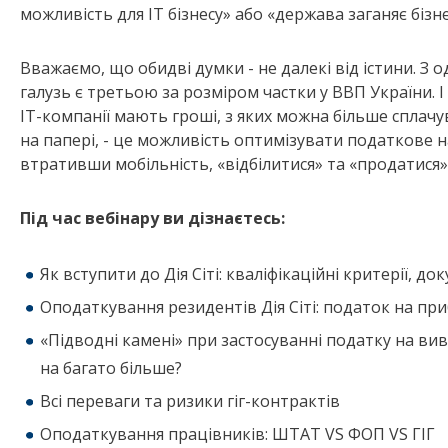
можливість для ІТ бізнесу» або «держава заганяє біз
Вважаємо, що обидві думки - не далекі від істини. З о
галузь є третьою за розміром частки у ВВП України. 
ІТ-компанії мають гроші, з яких можна більше сплачув
на папері, - це можливість оптимізувати податкове 
втративши мобільність, «відбілитися» та «продатися»
Під час вебінару ви дізнаєтесь:
Як вступити до Дія Сіті: кваліфікаційні критерії, до
Оподаткування резидентів Дія Сіті: податок на пр
«Підводні камені» при застосуванні податку на в
на багато більше?
Всі переваги та ризики гіг-контрактів
Оподаткування працівників: ШТАТ VS ФОП VS ГІГ