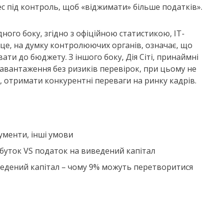
нес під контроль, щоб «віджимати» більше податків».
дного боку, згідно з офіційною статистикою, ІТ-
І це, на думку контролюючих органів, означає, що
ати до бюджету. З іншого боку, Дія Сіті, принаймні
навантаження без ризиків перевірок, при цьому не
, отримати конкурентні переваги на ринку кадрів.
кументи, інші умови
ибуток VS податок на виведений капітал
иведений капітал – чому 9% можуть перетворитися