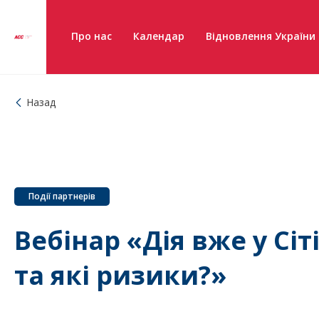
Про нас
Календар
Відновлення України
Назад
Події партнерів
Вебінар «Дія вже у Сіт
та які ризики?»