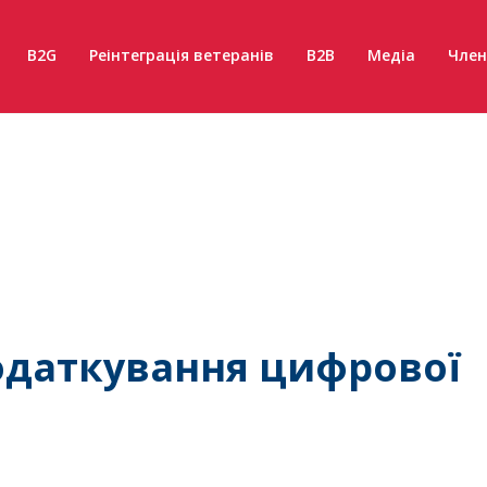
B2G
Реінтеграція ветеранів
B2B
Медіа
Член
податкування цифрової