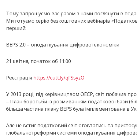
Тому запрошуємо вас разом з нами поглянути в подат
Ми готуємо серію безкоштовних вебінарів «Податков
перший:
BEPS 2.0 – оподаткування цифрової економіки
21 квітня, початок об 11:00
Реєстрація
https://cutt.ly/qFSsyzO
У 2013 році, під керівництвом ОЕСР, світ побачив пр
– План боротьби із розмиванням податкової бази (біл
більша частина плану BEPS була імплементована в Укр
Але не встиг податковий світ оговтатись та пристосув
глобальної реформи системи оподаткування цифрової 