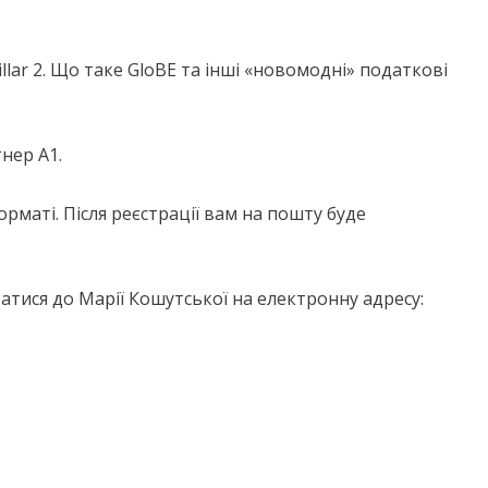
llar 2. Що таке GloBE та інші «новомодні» податкові
нер А1.
маті. Після реєстрації вам на пошту буде
атися до Марії Кошутської на електронну адресу: