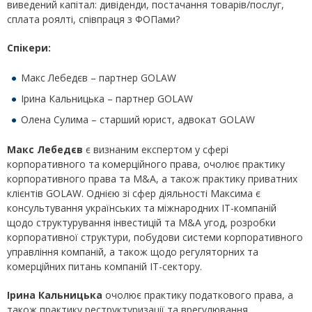
виведений капітал: дивіденди, постачання товарів/послуг,
сплата роялті, співпраця з ФОПами?
Спікери:
Макс Лебедєв – партнер GOLAW
Ірина Кальницька – партнер GOLAW
Олена Сулима – старший юрист, адвокат GOLAW
Макс Лебедєв
є визнаним експертом у сфері
корпоративного та комерційного права, очолює практику
корпоративного права та M&A, а також практику приватних
клієнтів GOLAW. Однією зі сфер діяльності Максима є
консультування українських та міжнародних IT-компаній
щодо структурування інвестицій та M&A угод, розробки
корпоративної структури, побудови системи корпоративного
управління компаній, а також щодо регуляторних та
комерційних питань компаній ІТ-сектору.
Ірина Кальницька
очолює практику податкового права, а
також практику реструктуризації та врегулювання