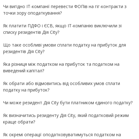
Чи вигідно IT-компанії перевести ФОПів на гіг-контракти з
точки зору оподаткування?
Як платити ПДФО і ЄСВ, якщо IT-компанію виключили зі
списку резидентів Дія Сity?
Що таке особливі умови сплати податку на прибуток для
резидентів Дія Сity?
Яка різниця між податком на прибуток та податком на
виведений капітал?
Як обрати або відмовитись від особливих умов сплати
податку на прибуток?
Чи може резидент Дія Сity бути платником єдиного податку?
Як визначитись резиденту Дія Сity, який податковий режим
краще обрати?
Як окремі операції оподатковуватимуться податком на