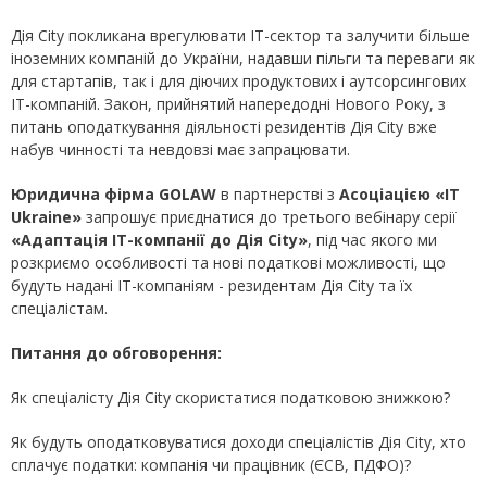
Дія City покликана врегулювати IT-сектор та залучити більше
іноземних компаній до України, надавши пільги та переваги як
для стартапів, так і для діючих продуктових і аутсорсингових
ІТ-компаній. Закон, прийнятий напередодні Нового Року, з
питань оподаткування діяльності резидентів Дія Сity вже
набув чинності та невдовзі має запрацювати.
Юридична фірма GOLAW
в партнерстві з
Асоціацією «
I
T
Ukraine»
запрошує приєднатися до третього вебінару серії
«Адаптація IT-компанії до Дія
С
ity»
, під час якого ми
розкриємо особливості та нові податкові можливості, що
будуть надані ІТ-компаніям - резидентам Дія Сity та їх
спеціалістам.
Питання до обговорення:
Як спеціалісту Дія Сity скористатися податковою знижкою?
Як будуть оподатковуватися доходи спеціалістів Дія Сity, хто
сплачує податки: компанія чи працівник (ЄСВ, ПДФО)?