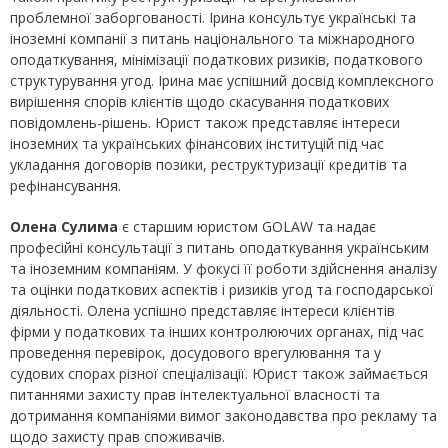
проблемної заборгованості. Ірина консультує українські та
іноземні компанії з питань національного та міжнародного
оподаткування, мінімізації податкових ризиків, податкового
структурування угод. Ірина має успішний досвід комплексного
вирішення спорів клієнтів щодо скасування податкових
повідомлень-рішень. Юрист також представляє інтереси
іноземних та українських фінансових інституцій під час
укладання договорів позики, реструктуризації кредитів та
рефінансування.
Олена Сулима
є старшим юристом GOLAW та надає
професійні консультації з питань оподаткування українським
та іноземним компаніям. У фокусі її роботи здійснення аналізу
та оцінки податкових аспектів і ризиків угод та господарської
діяльності. Олена успішно представляє інтереси клієнтів
фірми у податкових та інших контролюючих органах, під час
проведення перевірок, досудового врегулювання та у
судових спорах різної спеціалізації. Юрист також займається
питаннями захисту прав інтелектуальної власності та
дотримання компаніями вимог законодавства про рекламу та
щодо захисту прав споживачів.