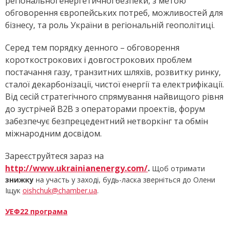
регіональної енергетичної безпеки, з метою
обговорення європейських потреб, можливостей для
бізнесу, та роль України в регіональній геополітиці.
Серед тем порядку денного – обговорення
короткострокових і довгострокових проблем
постачання газу, транзитних шляхів, розвитку ринку,
сталої декарбонізації, чистої енергії та електрифікації.
Від сесій стратегічного спрямування найвищого рівня
до зустрічей B2B з операторами проектів, форум
забезпечує безпрецедентний нетворкінг та обмін
міжнародним досвідом.
Зареєструйтеся зараз на
http://www.ukrainianenergy.com/
.
Щоб отримати
знижку
на участь у заході, будь-ласка зверніться до Олени
Іщук
oishchuk@chamber.ua
.
УЕФ22 програма