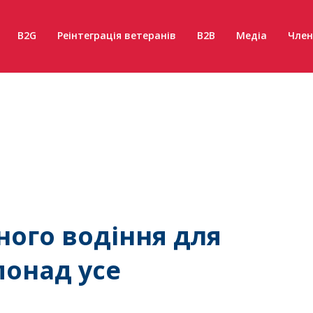
B2G
Реінтеграція ветеранів
B2B
Медіа
Член
ного водіння для
понад усе