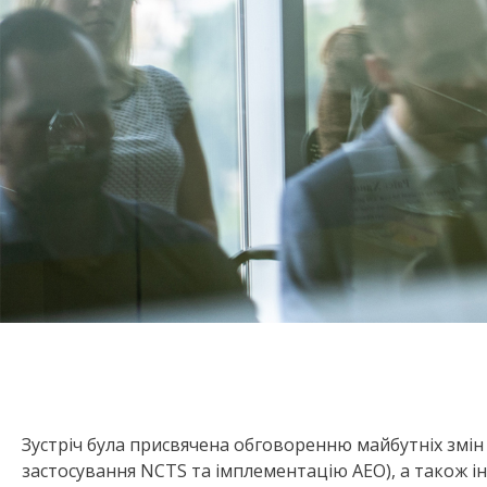
Зустріч була присвячена обговоренню майбутніх зм
застосування NCTS та імплементацію AEO), а також і