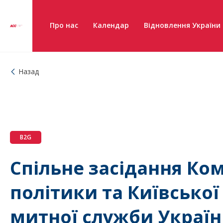
Про нас
Календар
Відновлення України
Назад
B2G
Спільне засідання Ком
політики та Київсько
митної служби Украї