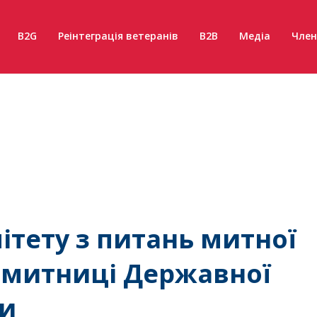
B2G
Реінтеграція ветеранів
B2B
Медіа
Член
ітету з питань митної
ї митниці Державної
ни