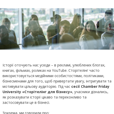
Історії оточують нас усюди – в рекламі, улюблених блогах,
книгах, фільмах, роликах на YouTube. Сторітелінг часто
використовується медійними особистостями, політиками,
бізнесменами для того, щоб привертати увагу, інтригувати та
мотивувати цільову аудиторію. Під час
сесії Chamber Friday
University «Сторітелінг для бізнесу»
, учасники дізнались,
як розказувати історії цікаво та переконливо та
застосовувати це в бізнесі.
Зокрема, ми говорили про: