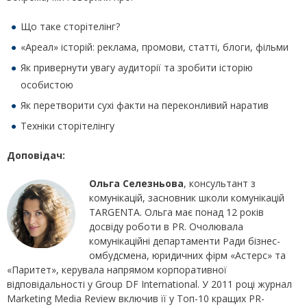
Що таке сторітелінг?
«Ареал» історій: реклама, промови, статті, блоги, фільми
Як привернути увагу аудиторії та зробити історію
особистою
Як перетворити сухі факти на переконливий наратив
Техніки сторітелінгу
Доповідач:
Ольга Селезньова
, консультант з
комунікацій, засновник школи комунікацій
TARGENTA. Ольга має понад 12 років
досвіду роботи в PR. Очолювала
комунікаційні департаменти Ради бізнес-
омбудсмена, юридичних фірм «Астерс» та
«Паритет», керувала напрямом корпоративної
відповідальності у Group DF International. У 2011 році журнал
Marketing Media Review включив її у Топ-10 кращих PR-