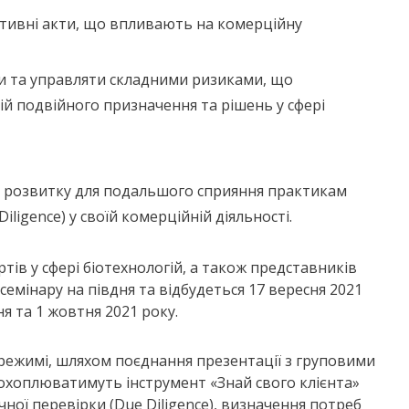
рмативні акти, що впливають на комерційну
и та управляти складними ризиками, що
й подвійного призначення та рішень у сфері
я розвитку для подальшого сприяння практикам
ligence) у своїй комерційній діяльності.
ів у сфері біотехнологій, а також представників
емінару на півдня та відбудеться 17 вересня 2021
ня та 1 жовтня 2021 року.
 режимі, шляхом поєднання презентації з груповими
 охоплюватимуть інструмент «Знай свого клієнта»
ої перевірки (Due Diligence), визначення потреб