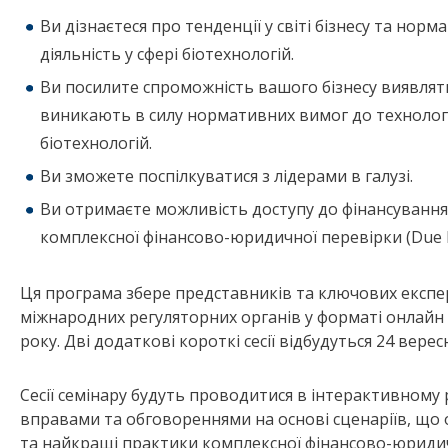
Ви дізнаєтеся про тенденції у світі бізнесу та но
діяльність у сфері біотехнологій.
Ви посилите спроможність вашого бізнесу виявлят
виникають в силу нормативних вимог до технологі
біотехнологій.
Ви зможете поспілкуватися з лідерами в галузі.
Ви отримаєте можливість доступу до фінансуванн
комплексної фінансово-юридичної перевірки (Due Di
Ця програма збере представників та ключових експерт
міжнародних регуляторних органів у форматі онлайн с
року. Дві додаткові короткі сесії відбудуться 24 верес
Сесії семінару будуть проводитися в інтерактивному
вправами та обговореннями на основі сценаріїв, що
та найкращі практики комплексної фінансово-юридичн