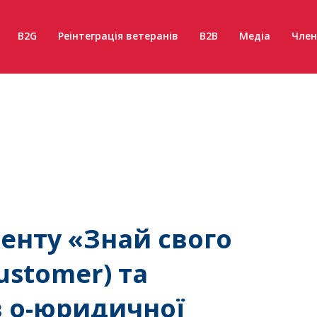
B2G
Реінтеграція ветеранів
B2B
Медіа
Член
енту «Знай свого
ustomer) та
в о-юридичної