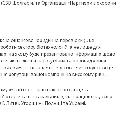
(CSD),Болгарія, та Організації «Партнери з охорони
ексна фінансово-юридична перевірки (Due
в роботи сектору біотехнологій, а не лише для
інар, на якому буде презентовано інформацію щодо
оти, які полегшать розуміння та впровадження
их вимог), незалежно від того, чи стосується це
ня репутації вашої компанії на високому рівні.
у «Знай свого клієнта» цього літа, яка
б'юторів та постачальників, які працюють у сфері
ії, Литві, Угорщині, Польщі та Україні.