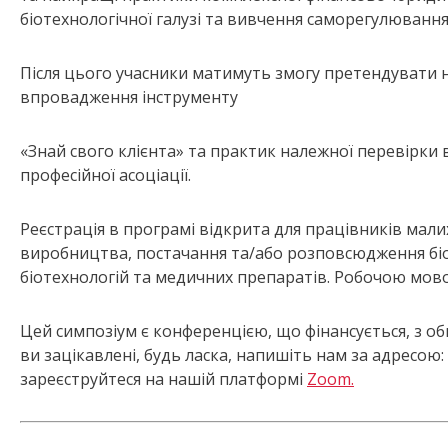
біотехнологічної галузі та вивчення саморегулювання 
Після цього учасники матимуть змогу претендувати н
впровадження інструменту
«Знай свого клієнта» та практик належної перевірки в
професійної асоціації.
Реєстрація в програмі відкрита для працівників малих
виробництва, постачання та/або розповсюдження біол
біотехнологій та медичних препаратів. Робочою мово
Цей симпозіум є конференцією, що фінансується, з обм
ви зацікавлені, будь ласка, напишіть нам за адресою:
зареєструйтеся на нашій платформі
Zoom.