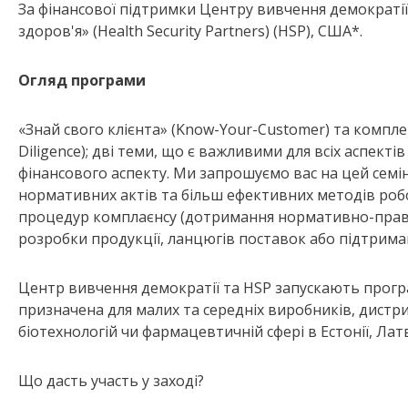
За фінансової підтримки Центру вивчення демократії 
здоров'я» (Health Security Partners) (HSP), США*.
Огляд програми
«Знай свого клієнта» (Know-Your-Customer) та компл
Diligence); дві теми, що є важливими для всіх аспекті
фінансового аспекту. Ми запрошуємо вас на цей сем
нормативних актів та більш ефективних методів роб
процедур комплаєнсу (дотримання нормативно-правов
розробки продукції, ланцюгів поставок або підтриман
Центр вивчення демократії та HSP запускають програм
призначена для малих та середніх виробників, дистри
біотехнологій чи фармацевтичній сфері в Естонії, Латв
Що дасть участь у заході?