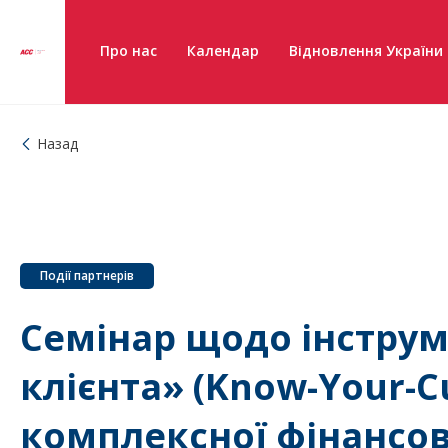
Про нас
Календар
Відновлення України
Назад
Події партнерів
Семінар щодо інструм
клієнта» (Know-Your-C
комплексної фінансо