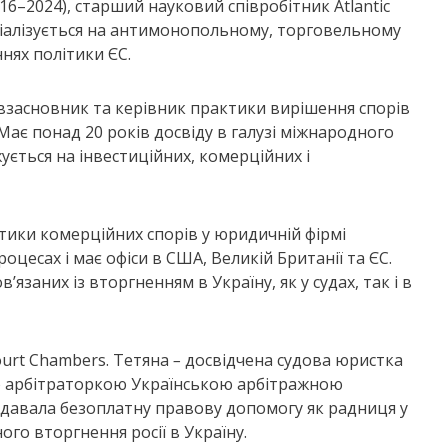
16–2024), старший науковий співробітник Atlantic
еціалізується на антимонопольному, торговельному
нях політики ЄС.
півзасновник та керівник практики вирішення спорів
Має понад 20 років досвіду в галузі міжнародного
ується на інвестиційних, комерційних і
ктики комерційних спорів у юридичній фірмі
роцесах і має офіси в США, Великій Британії та ЄС.
’язаних із вторгненням в Україну, як у судах, так і в
Court Chambers. Тетяна
–
досвідчена судова юристка
ю арбітраторкою Українською арбітражною
надавала безоплатну правову допомогу як радниця у
го вторгнення росії в Україну.