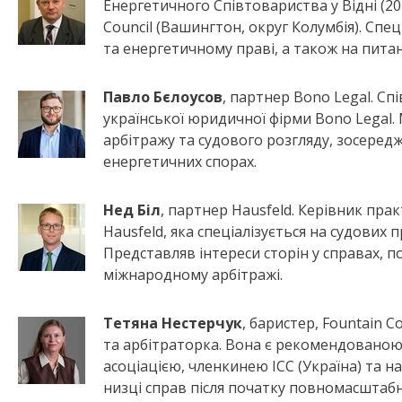
Енергетичного Співтовариства у Відні (20
Council (Вашингтон, округ Колумбія). Сп
та енергетичному праві, а також на питан
Павло Бєлоусов
, партнер Bono Legal. С
української юридичної фірми Bono Legal. 
арбітражу та судового розгляду, зосередж
енергетичних спорах.
Нед Біл
, партнер Hausfeld. Керівник пра
Hausfeld, яка спеціалізується на судових п
Представляв інтереси сторін у справах, пов
міжнародному арбітражі.
Тетяна Нестерчук
, баристер, Fountain 
та арбітраторка. Вона є рекомендовано
асоціацією, членкинею ICC (Україна) та 
низці справ після початку повномасштабно