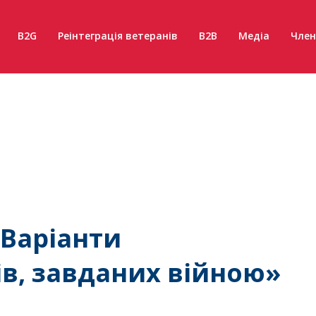
B2G
Реінтеграція ветеранів
B2B
Медіа
Член
«Варіанти
в, завданих війною»