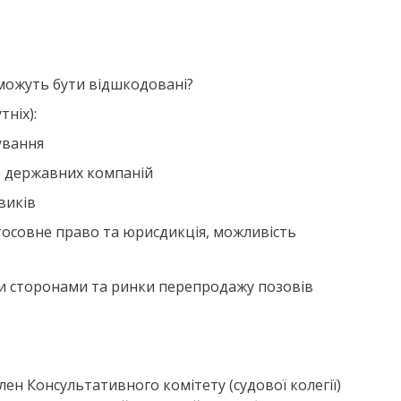
х можуть бути відшкодовані?
ніх):
ування
ею державних компаній
виків
тосовне право та юрисдикція, можливість
ми сторонами та ринки перепродажу позовів
лен Консультативного комітету (судової колегії)