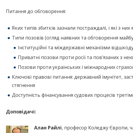
Питання до обговорення:
Яких типів збитків зазнали постраждалі, і які з ни
Типи позовів (огляд наявних та обговорення майбут
Інституційні та міждержавні механізми відшкод
Приватні позови проти росії та пов’язаних з н
Позови проти українських і міжнародних страхо
Ключові правові питання: державний імунітет, зас
стягнення
Доступність фінансування судових процесів треті
Доповідачі:
Алан Райлі
, професор Коледжу Європи, ч