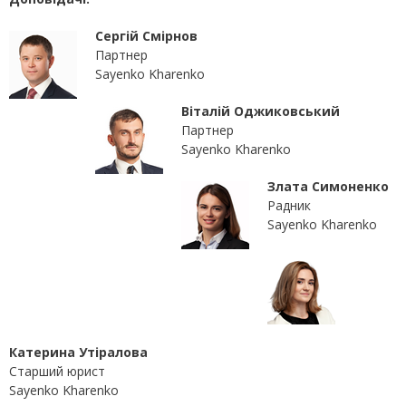
Сергій Смірнов
Партнер
Sayenko Kharenko
Віталій Оджиковський
Партнер
Sayenko Kharenko
Злата Симоненко
Радник
Sayenko Kharenko
Катерина Утіралова
Старший юрист
Sayenko Kharenko