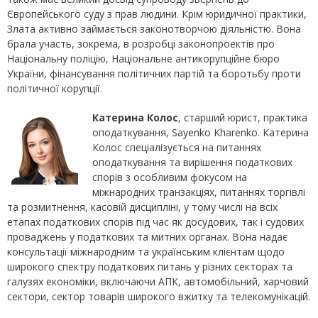
Європейського суду з прав людини. Крім юридичної практики,
Злата активно займається законотворчою діяльністю. Вона
брала участь, зокрема, в розробці законопроектів про
Національну поліцію, Національне антикорупційне бюро
України, фінансування політичних партій та боротьбу проти
політичної корупції.
Катерина Колос
, старший юрист, практика
оподаткування, Sayenko Kharenko. Катерина
Колос спеціалізується на питаннях
оподаткування та вирішення податкових
спорів з особливим фокусом на
міжнародних транзакціях, питаннях торгівлі
та розмитнення, касовій дисципліні, у тому числі на всіх
етапах податкових спорів під час як досудових, так і судових
проваджень у податкових та митних органах. Вона надає
консультації міжнародним та українським клієнтам щодо
широкого спектру податкових питань у різних секторах та
галузях економіки, включаючи АПК, автомобільний, харчовий
сектори, сектор товарів широкого вжитку та телекомунікацій.