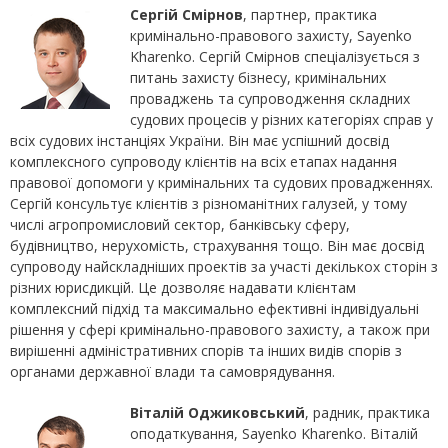
Сергій Смірнов
, партнер, практика
кримінально-правового захисту, Sayenko
Kharenko. Сергій Смірнов спеціалізується з
питань захисту бізнесу, кримінальних
проваджень та супроводження складних
судових процесів у різних категоріях справ у
всіх судових інстанціях України. Він має успішний досвід
комплексного супроводу клієнтів на всіх етапах надання
правової допомоги у кримінальних та судових провадженнях.
Сергій консультує клієнтів з різноманітних галузей, у тому
числі агропромисловий сектор, банківську сферу,
будівництво, нерухомість, страхування тощо. Він має досвід
супроводу найскладніших проектів за участі декількох сторін з
різних юрисдикцій. Це дозволяє надавати клієнтам
комплексний підхід та максимально ефективні індивідуальні
рішення у сфері кримінально-правового захисту, а також при
вирішенні адміністративних спорів та інших видів спорів з
органами державної влади та самоврядування.
Віталій Оджиковський
, радник, практика
оподаткування, Sayenko Kharenko. Віталій