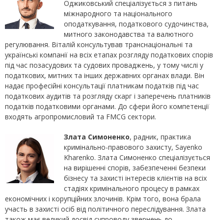
Оджиковський спеціалізується з питань
міжнародного та національного
оподаткування, податкового судочинства,
митного законодавства та валютного
регулювання. Віталій консультував транснаціональні та
українські компанії на всіх етапах розгляду податкових спорів
під час позасудових та судових проваджень, у тому числі у
податкових, митних та інших державних органах влади. Він
надає професійні консультації платникам податків під час
податкових аудитів та розгляду скарг і заперечень платників
податків податковими органами. До сфери його компетенції
входять агропромисловий та FMCG сектори.
Злата Симоненко
, радник, практика
кримінально-правового захисту, Sayenko
Kharenko. Злата Симоненко спеціалізується
на вирішенні спорів, забезпеченні безпеки
бізнесу та захисті інтересів клієнтів на всіх
стадіях кримінального процесу в рамках
економічних і корупційних злочинів. Крім того, вона брала
участь в захисті осіб від політичного переслідування. Злата
також має великий досвід супроводу звернень до