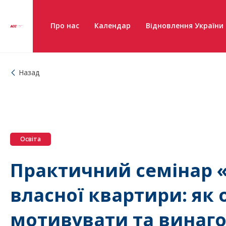
Про нас
Календар
Відновлення України
Назад
Освіта
Практичний семінар «
власної квартири: як 
мотивувати та винаг