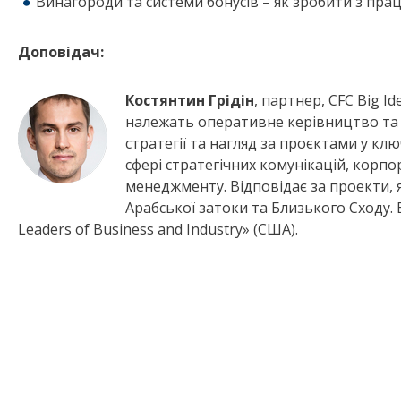
Винагороди та системи бонусів – як зробити з пра
Доповідач:
Костянтин Грідін
, партнер, CFC Big I
належать оперативне керівництво та 
стратегії та нагляд за проєктами у кл
сфері стратегічних комунікацій, корп
менеджменту. Відповідає за проекти, я
Арабської затоки та Близького Сходу. В
Leaders of Business and Industry» (США).