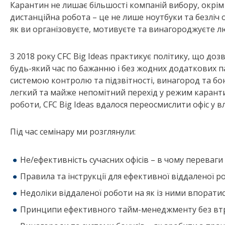
Карантин не лишає більшості компаній вибору, окрі
дистанційна робота – це не лише ноутбуки та безліч о
як ви організовуєте, мотивуєте та винагороджуєте л
З 2018 року CFC Big Ideas практикує політику, що до
будь-який час по бажанню і без жодних додаткових п
системою контролю та підзвітності, винагород та бо
легкий та майже непомітний перехід у режим карант
роботи, CFC Big Ideas вдалося переосмислити офіс у в
Під час семінару ми розглянули:
Не/ефективність сучасних офісів – в чому переваги
Правила та інструкції для ефективної віддаленої р
Недоліки віддаленої роботи на як із ними впорати
Принципи ефективного тайм-менеджменту без втру