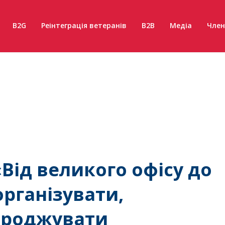
B2G
Реінтеграція ветеранів
B2B
Медіа
Член
Від великого офісу до
організувати,
ороджувати