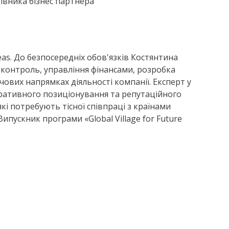
цівника бізнес партнера
deas. До безпосередніх обов'язків Костянтина
контроль, управління фінансами, розробка
ючових напрямках діяльності компанії. Експерт у
оративного позиціонування та репутаційного
кі потребують тісної співпраці з країнами
ипускник програми «Global Village for Future