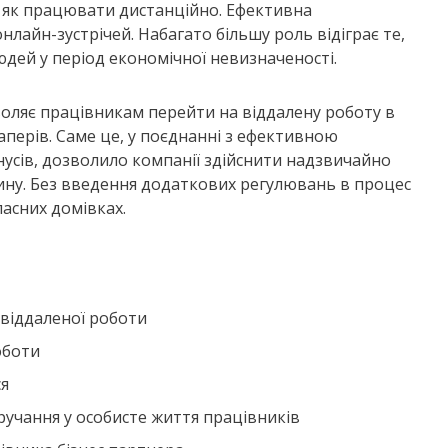
м як працювати дистанційно. Ефективна
нлайн-зустрічей. Набагато більшу роль відіграє те,
юдей у період економічної невизначеності.
зволяє працівникам перейти на віддалену роботу в
аперів. Саме це, у поєднанні з ефективною
нусів, дозволило компанії здійснити надзвичайно
ину. Без введення додаткових регулювань в процес
ласних домівках.
 віддаленої роботи
оботи
ся
чання у особисте життя працівників