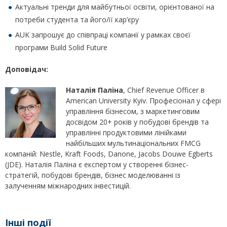
Актуальні тренди для майбутньої освіти, орієнтованої на
потреби студента та його/її кар’єру
AUK запрошує до співпраці компанії у рамках своєї
програми Build Solid Future
Доповідач:
Наталія Паліна
, Chief Revenue Officer в
American University Kyiv. Професіонал у сфері
управління бізнесом, з маркетинговим
досвідом 20+ років у побудові брендів та
управлінні продуктовими лінійками
найбільших мультинаціональних FMCG
компаній: Nestle, Kraft Foods, Danone, Jacobs Douwe Egberts
(JDE). Наталія Паліна є експертом у створенні бізнес-
стратегій, побудові брендів, бізнес моделюванні із
залученням міжнародних інвестицій.
Інші події