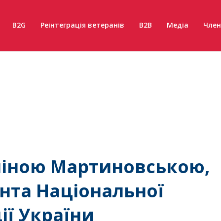
B2G
Реінтеграція ветеранів
B2B
Медіа
Член
аліною Мартиновською,
нта Національної
ії України