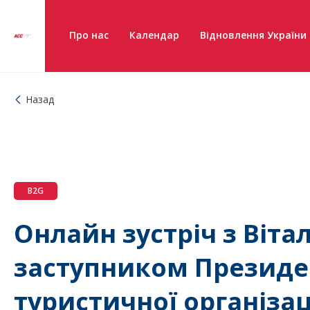
Про нас
Календар
Відновлення України
Назад
B2G
Онлайн зустріч з Віт
заступником Президе
туристичної організац