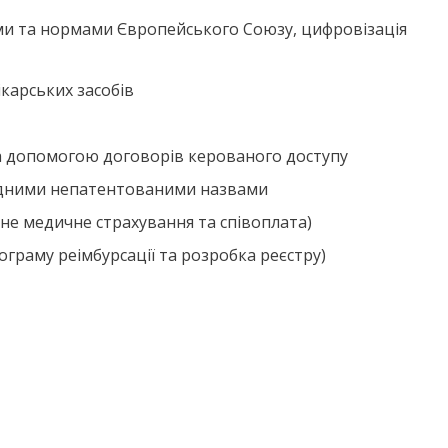
ми та нормами Європейського Союзу, цифровізація
карських засобів
за допомогою договорів керованого доступу
дними непатентованими назвами
не медичне страхування та співоплата)
граму реімбурсації та розробка реєстру)