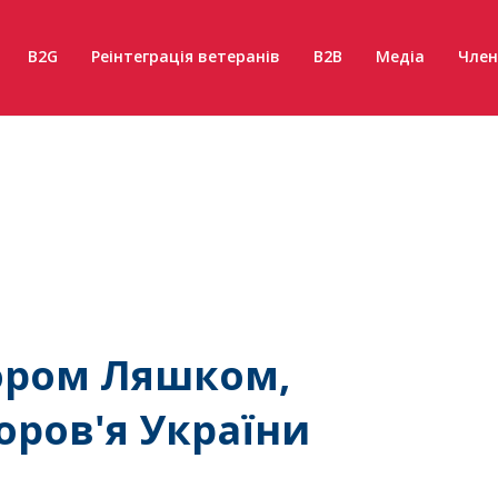
B2G
Реінтеграція ветеранів
B2B
Медіа
Член
тором Ляшком,
оров'я України