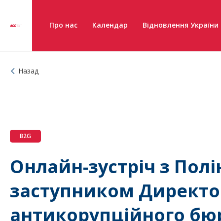
Про нас
Календар
Відновлення України
Назад
B2G
Онлайн-зустріч з Пол
заступником Директо
антикорупційного бю