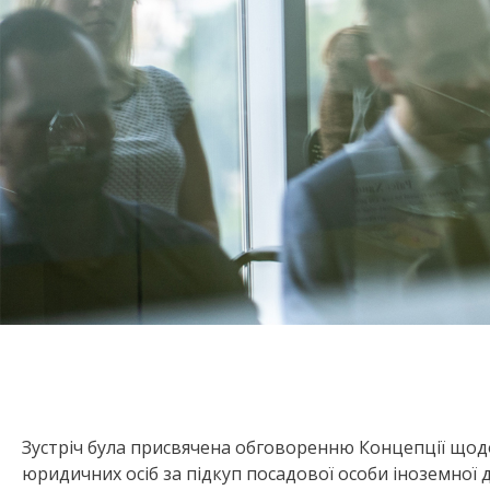
Зустріч була присвячена обговоренню Концепції щод
юридичних осіб за підкуп посадової особи іноземної 