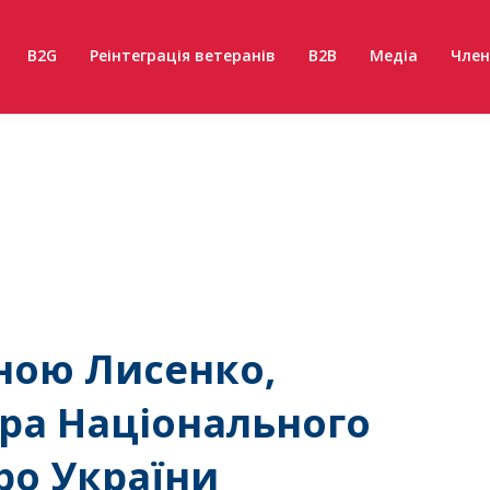
B2G
Реінтеграція ветеранів
B2B
Медіа
Член
іною Лисенко,
ра Національного
ро України