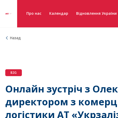
Про нас
Календар
Відновлення України
Назад
B2G
Онлайн зустріч з Оле
директором з комерці
логістики АТ «Укрзал