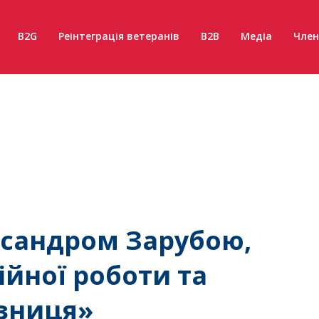
B2G
Реінтеграція ветеранів
B2B
Медіа
Член
ксандром Зарубою,
йної роботи та
ізниця»