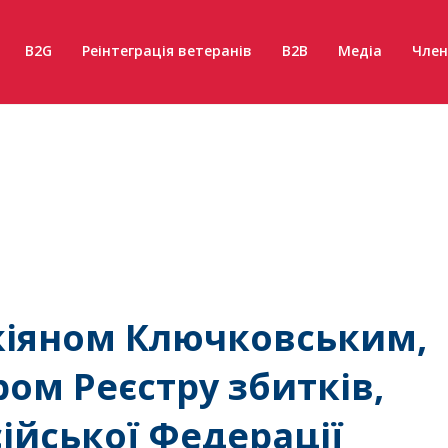
B2G
Реінтеграція ветеранів
B2B
Медіа
Член
кіяном Ключковським,
м Реєстру збитків,
ійської Федерації