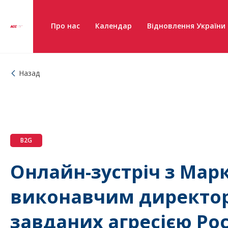
Про нас
Календар
Відновлення України
Назад
B2G
Онлайн-зустріч з Мар
виконавчим директоро
завданих агресією Рос