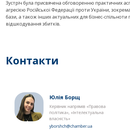
Зустріч була присвячена обговоренню практичних асп
агресією Російської Федерації проти України, зокре
бази, а також інших актуальних для бізнес-спільноти 
відшкодування збитків.
Контакти
Юлія Борщ
Керівник напрямів «Правова
політика», «Інтелектуальна
власність»
yborshch@chamber.ua