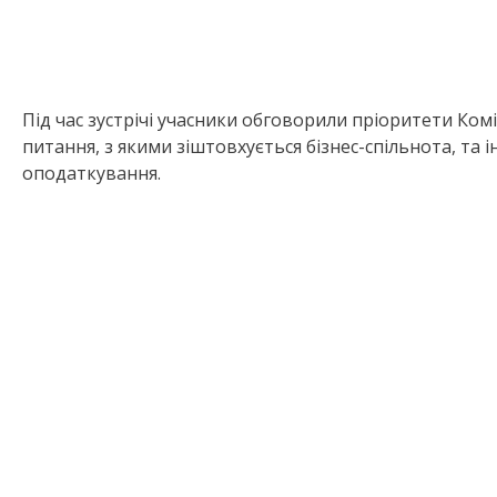
Під час зустрічі учасники обговорили пріоритети Ком
питання, з якими зіштовхується бізнес-спільнота, та і
оподаткування.