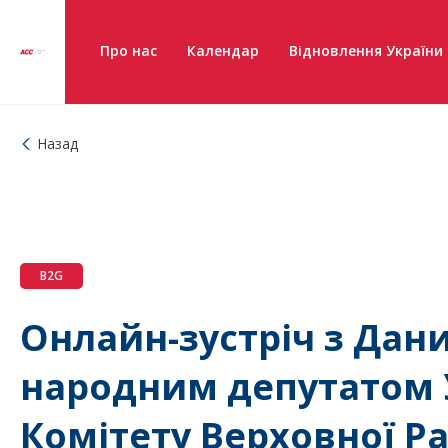
Про нас
Календар
Відновлення України
Назад
B2G
Онлайн-зустріч з Да
народним депутатом 
Комітету Верховної Р