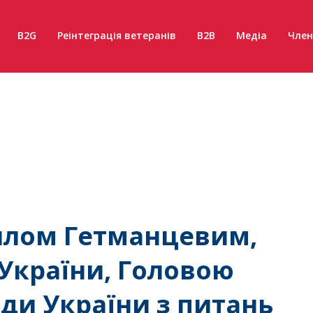
B2G
Реінтеграція ветеранів
B2B
Медіа
Член
нилом Гетманцевим,
України, Головою
ади України з питань