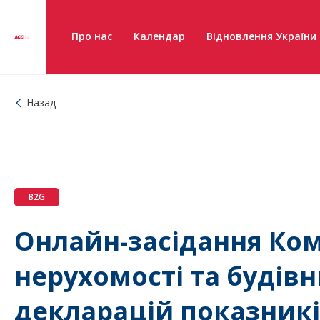
Про нас
Календар
Відновлення України
Назад
B2G
Онлайн-засідання Ком
нерухомості та будів
декларацій показникі