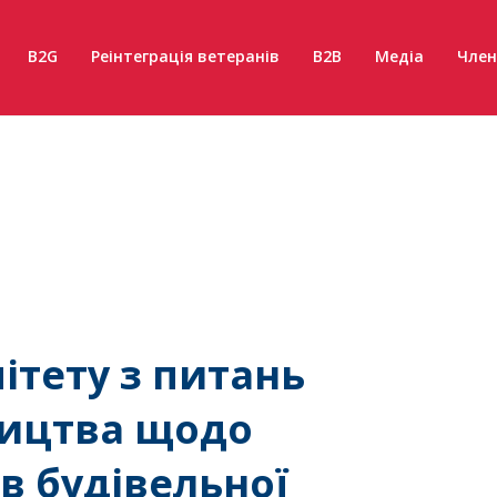
B2G
Реінтеграція ветеранів
B2B
Медіа
Член
ітету з питань
ництва щодо
в будівельної