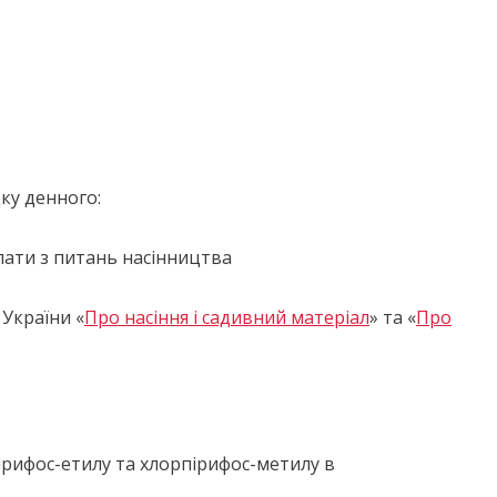
ку денного:
лати з питань насінництва
 України «
Про насіння і садивний матеріал
» та «
Про
ірифос-етилу та хлорпірифос-метилу в