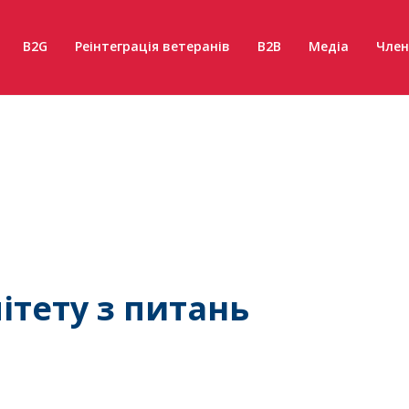
B2G
Реінтеграція ветеранів
B2B
Медіа
Член
ітету з питань