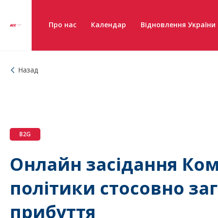
Про нас
Календар
Відновлення України
Назад
B2G
Онлайн засідання Ком
політики стосовно заг
прибуття