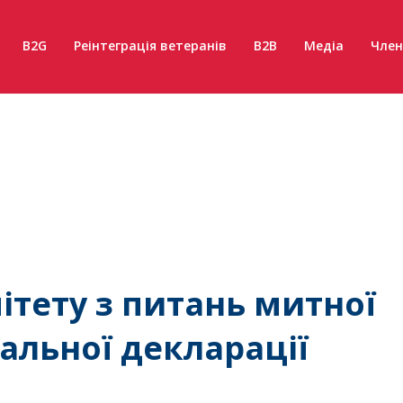
B2G
Реінтеграція ветеранів
B2B
Медіа
Член
ітету з питань митної
альної декларації