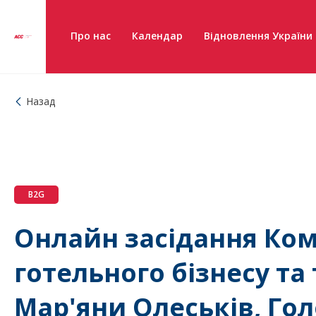
Про нас
Календар
Відновлення України
Назад
B2G
Онлайн засідання Ком
готельного бізнесу та 
Мар'яни Олеськів, Го