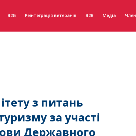
B2G
Реінтеграція ветеранів
B2B
Медіа
Член
ітету з питань
туризму за участі
лови Державного