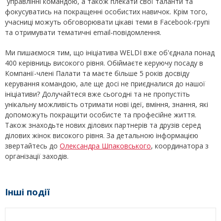
управлінні командою, а також плекати свої таланти та
фокусуватись на покращенні особистих навичок. Крім того,
учасниці можуть обговорювати цікаві теми в Facebook-групі
та отримувати тематичні email-повідомлення.
Ми пишаємося тим, що ініціатива WELDI вже об'єднала понад
400 керівниць високого рівня. Обіймаєте керуючу посаду в
Компанії-члені Палати та маєте більше 5 років досвіду
керування командою, але ще досі не приєдналися до нашої
ініціативи? Долучайтеся вже сьогодні та не пропустіть
унікальну можливість отримати нові ідеї, вміння, знання, які
допоможуть покращити особисте та професійне життя.
Також знаходьте нових ділових партнерів та друзів серед
ділових жінок високого рівня. За детальною інформацією
звертайтесь до
Олександра Шпаковського
, координатора з
організації заходів.
Інші події