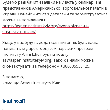
Будемо раді бачити заявки на участь у семінарі від
представників Американської торговельної палати в
Україні. Ознайомитися з деталями та зареєструватися
можна за посиланням:
https://aspeninstitutekyiv.org/event/biznes-ta-
suspilstvo-onlain/
.
Якщо у вас будуть додаткові питання, будь ласка,
напишіть їх директорці семінарських програм
Інституту Аліні Шклярук на пошту
as@aspeninstitutekyiv.org
. Також з нами можна
сконтактувати за телефоном
+380685555125.
З повагою,
команда Аспен Інституту Київ
Інші події