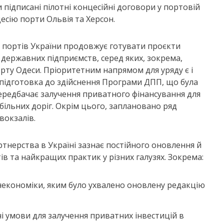
 підписані пілотні концесійні договори у портовій
есію порти Ольвія та Херсон.
х портів України продовжує готувати проєкти
ержавних підприємств, серед яких, зокрема,
ту Одеси. Пріоритетним напрямом для уряду є і
я підготовка до здійснення Програми ДПП, що була
ередбачає залучення приватного фінансування для
більних доріг. Окрім цього, заплановано ряд
вокзалів.
нерства в Україні зазнає постійного оновлення й
в та найкращих практик у різних галузях. Зокрема:
інекономіки, яким було ухвалено оновлену редакцію
і умови для залучення приватних інвестицій в