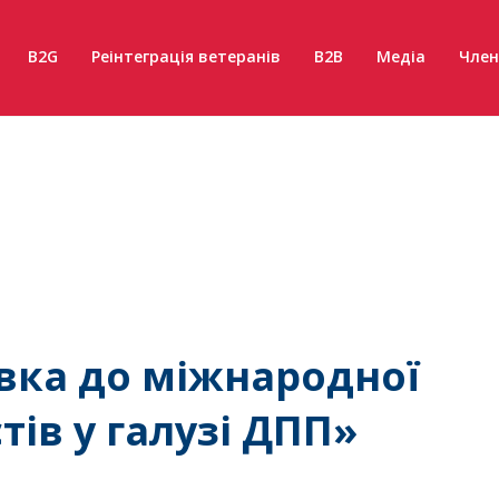
B2G
Реінтеграція ветеранів
B2B
Медіа
Член
вка до міжнародної
тів у галузі ДПП»