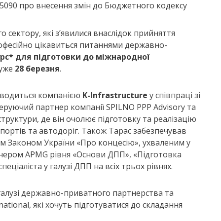
090 про внесення змін до Бюджетного кодексу
 сектору, які з’явилися внаслідок прийняття
рофесійно цікавиться питаннями державно-
рс* для підготовки до міжнародної
 уже
28 березня
.
оводиться компанією
K
-Infrastructure
у співпраці зі
керуючий партнер компанії SPILNO PPP Advisory та
труктури, де він очолює підготовку та реалізацію
опортів та автодоріг. Також Тарас забезпечував
м Законом України «Про концесію», ухваленим у
енером APMG рівня «Основи ДПП», «Підготовка
еціаліста у галузі ДПП на всіх трьох рівнях.
 галузі державно-приватного партнерства та
ational, які хочуть підготуватися до складання