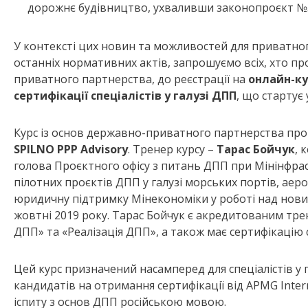
дорожнє будівництво, ухваливши законопроєкт №5
У контексті цих новин та можливостей для приватного
останніх нормативних актів, запрошуємо всіх, хто п
приватного партнерства, до реєстрації на
онлайн-ку
сертифікації спеціалістів у галузі ДПП
, що стартує
Курс із основ державно-приватного партнерства пр
SPILNO PPP Advisory
. Тренер курсу –
Тарас Бойчук
, 
голова Проєктного офісу з питань ДПП при Мінінфрас
пілотних проєктів ДПП у галузі морських портів, аер
юридичну підтримку Мінекономіки у роботі над нови
жовтні 2019 року. Тарас Бойчук є акредитованим тр
ДПП» та «Реалізація ДПП», а також має сертифікацію сп
Цей курс призначений насамперед для спеціалістів у
кандидатів на отримання сертифікації від APMG Intern
іспиту з основ ДПП російською мовою.