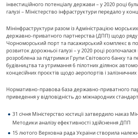
інвестиційного потенціалу держави – у 2020 році були
галузі – Міністерство інфраструктури передало у конц
Мінінфраструктури разом із Адміністрацією морськи
державно-приватного партнерства (ДПП) щодо ряду д
Чорноморський порт та пасажирський комплекс в пор
розвиток дорожньої галузі – у 2020 році розпочалас
розроблена за підтримки Групи Світового банку та п
будівництва та утримання 6 пілотних ділянок автомо
концесійних проєктів щодо аеропортів і залізничних 
Нормативно-правова база державно-приватного парт
приведення у відповідність до міжнародних стандарті
31 січня Міністерство юстиції затвердило наказ М
Методики аналізу ефективності здійснення ДПП
15 лютого Верховна рада України створила належн