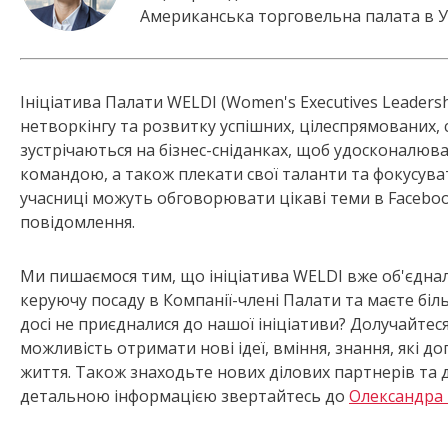
Американська торговельна палата в У
Ініціатива Палати WELDI (Women's Executives Leadershi
нетворкінгу та розвитку успішних, цілеспрямованих, 
зустрічаються на бізнес-сніданках, щоб удосконалюва
командою, а також плекати свої таланти та фокусува
учасниці можуть обговорювати цікаві теми в Faceboo
повідомлення.
Ми пишаємося тим, що ініціатива WELDI вже об'єднал
керуючу посаду в Компанії-члені Палати та маєте біл
досі не приєдналися до нашої ініціативи? Долучайтеся
можливість отримати нові ідеї, вміння, знання, які
життя. Також знаходьте нових ділових партнерів та д
детальною інформацією звертайтесь до
Олександра