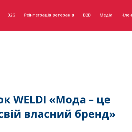
B2G
Реінтеграція ветеранів
B2B
Медіа
Член
ок WELDI «Мода – це
 свій власний бренд»