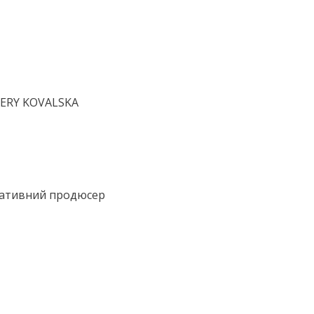
LERY KOVALSKA
реативний продюсер