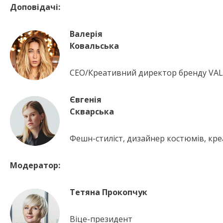
Доповідачі:
Валерія
Ковальська
CEO/Креативний директор бренду VA
Євгенія
Скварська
Фешн-стиліст, дизайнер костюмів, к
Модератор:
Тетяна Прокопчук
Віце-президент