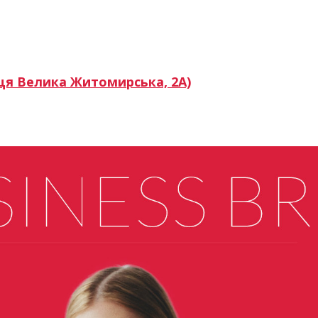
иця Велика Житомирська, 2А)