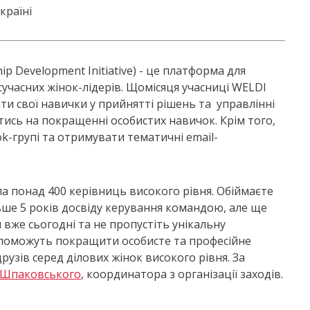
країні
p Development Initiative) - це платформа для
сучасних жінок-лідерів. Щомісяця учасниці WELDI
ти свої навички у прийнятті рішень та управлінні
тись на покращенні особистих навичок. Крім того,
k-групі та отримувати тематичні email-
а понад 400 керівниць високого рівня. Обіймаєте
ьше 5 років досвіду керування командою, але ще
 вже сьогодні та не пропустіть унікальну
 допоможуть покращити особисте та професійне
рузів серед ділових жінок високого рівня. За
 Шпаковського
, координатора з організації заходів.