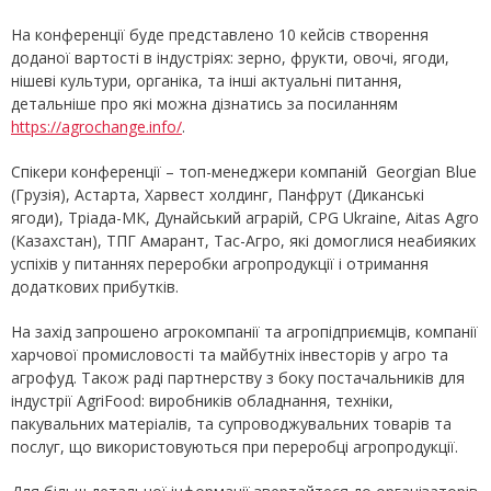
На конференції буде представлено 10 кейсів створення
доданої вартості в індустріях: зерно, фрукти, овочі, ягоди,
нішеві культури, органіка, та інші актуальні питання,
детальніше про які можна дізнатись за посиланням
https://agrochange.info/
.
Спікери конференції – топ-менеджери компаній Georgian Blue
(Грузія), Астарта, Харвест холдинг, Панфрут (Диканські
ягоди), Тріада-МК, Дунайський аграрій, CPG Ukraine, Aitas Agro
(Казахстан), ТПГ Амарант, Тас-Агро, які домоглися неабияких
успіхів у питаннях переробки агропродукції і отримання
додаткових прибутків.
На захід запрошено агрокомпанії та агропідприємців, компанії
харчової промисловості та майбутніх інвесторів у агро та
агрофуд. Також раді партнерству з боку постачальників для
індустрії AgriFood: виробників обладнання, техніки,
пакувальних матеріалів, та супроводжувальних товарів та
послуг, що використовуються при переробці агропродукції.