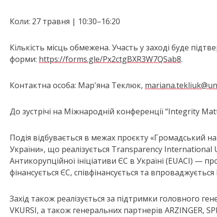
Коли: 27 травня | 10:30–16:20
Кількість місць обмежена. Участь у заході буде підт
форми:
https://forms.gle/Px2ctgBXR3W7QSab8
.
Контактна особа: Мар'яна Теклюк,
mariana.tekliuk@un
До зустрічі на Міжнародній конференції “Integrity Mat
Подія відбувається в межах проєкту «Громадський наг
України», що реалізується Transparency International 
Антикорупційної ініціативи ЄС в Україні (EUACI) — п
фінансується ЄС, співфінансується та впроваджується
Захід також реалізується за підтримки головного ге
VKURSI, а також генеральних партнерів ARZINGER, SPP 