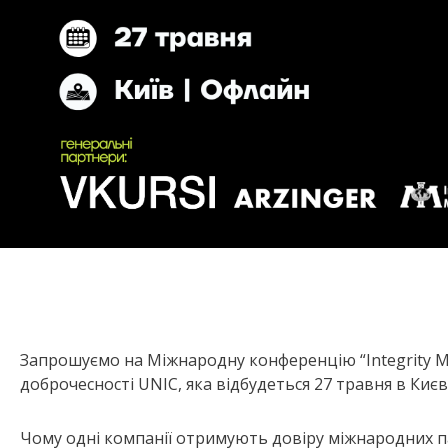
Запрошуємо на Міжнародну конференцію “Integrity Ma
доброчесності UNIC, яка відбудеться 27 травня в Києв
Чому одні компанії отримують довіру міжнародних па