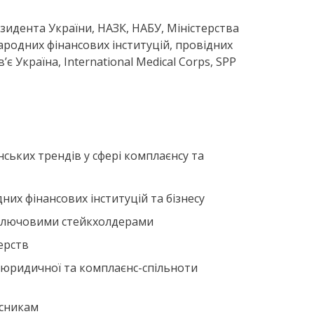
идента України, НАЗК, НАБУ, Міністерства
ародних фінансових інституцій, провідних
’є Україна, International Medical Corps, SPP
ських трендів у сфері комплаєнсу та
них фінансових інституцій та бізнесу
 ключовими стейкхолдерами
ерств
, юридичної та комплаєнс-спільноти
асникам