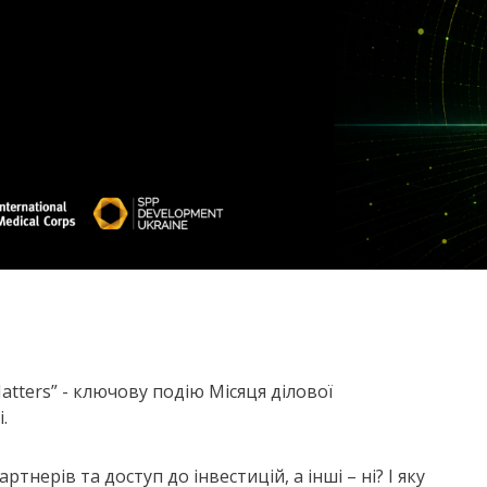
tters” - ключову подію Місяця ділової
і.
ртнерів та доступ до інвестицій, а інші
–
ні? І яку