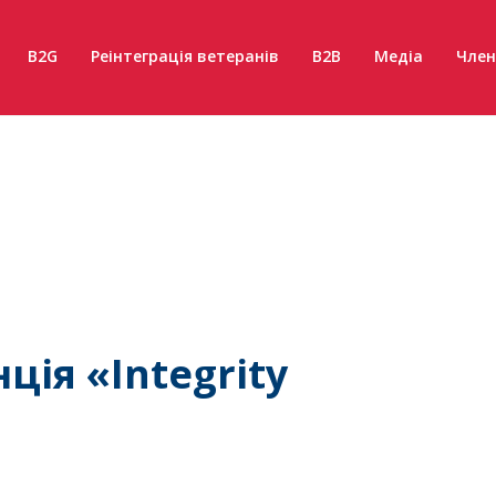
B2G
Реінтеграція ветеранів
B2B
Медіа
Член
ія «Integrity