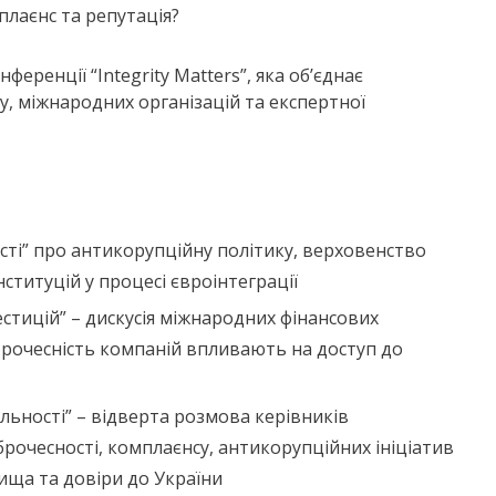
плаєнс та репутація?
еренції “Integrity Matters”, яка об’єднає
у, міжнародних організацій та експертної
ті” про антикорупційну політику, верховенство
ституцій у процесі євроінтеграції
естицій”
–
дискусія міжнародних фінансових
доброчесність компаній впливають на доступ до
альності”
–
відверта розмова керівників
брочесності, комплаєнсу, антикорупційних ініціатив
ища та довіри до України