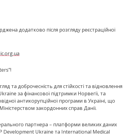
верджена додатково після розгляду реєстраційної
ic.org.ua
ters”!
ляд та доброчесність для стійкості та відновлення
Ukraine за фінансової підтримки Норвегії, та
ровідної антикорупційної програми в Україні, що
 Міністерством закордонних справ Данії.
нерального партнера – платформи великих даних
Development Ukraine та International Medical