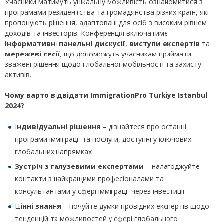
Учасники матимуть унікальну можливість ознайомитися з
програмами резидентства та громадянства різних країн, які
пропонують рішення, адаптовані для осіб з високим рівнем
доходів та інвесторів. Конференція включатиме
інформативні панельні дискусії
,
виступи експертів
та
мережеві сесії
, що допоможуть учасникам приймати
зважені рішення щодо глобальної мобільності та захисту
активів.
Чому варто відвідати
ImmigrationPro
Turkiye
Istanbul
2024?
І
ндивідуальні рішення
– дізнайтеся про останні
програми імміграції та послуги, доступні у ключових
глобальних напрямках
Зустріч з галузевими експертами
– налагоджуйте
контакти з найкращими професіоналами та
консультантами у сфері імміграції через інвестиції
Ц
інні знання
– почуйте думки провідних експертів щодо
тенденцій та можливостей у сфері глобального