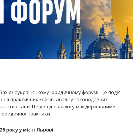
І Західноукраїнському юридичному форумі. Це подія,
ення практичних кейсів, аналізу законодавчих
іжанкою кави. Це два дні діалогу між державними
 юридичної практики.
26 року
у місті Львові.