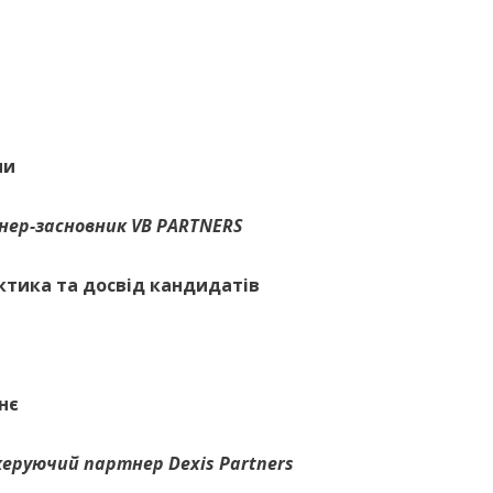
ни
нер-засновник VB PARTNERS
рактика та досвід кандидатів
нє
керуючий партнер Dexis Partners