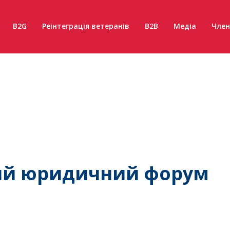
B2G
Реінтеграція ветеранів
B2B
Медіа
Член
ький юридичний форум