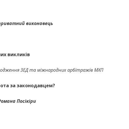
 приватний виконавець
их викликів
роводження ЗЕД та міжнародних арбітражів МХП
ьнота за законодавцем?
Романа Посікіри