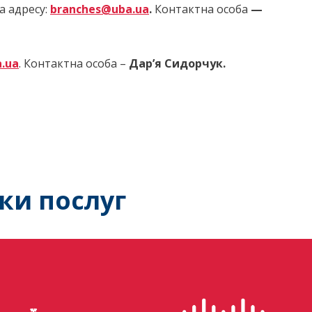
на адресу:
branches@uba.ua
.
Контактна особа
—
.ua
. Контактна особа –
Дар
ʼ
я Сидорчук
.
ки послуг