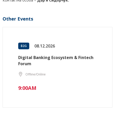
Контактна особа –
Дар
ʼ
я Сидорчук
.
Other Events
08.12.2026
B2G
Digital Banking Ecosystem & Fintech
Forum
Offline/Online
9:00AM